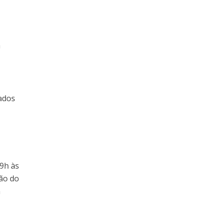
a
ados
 9h às
ção do
a