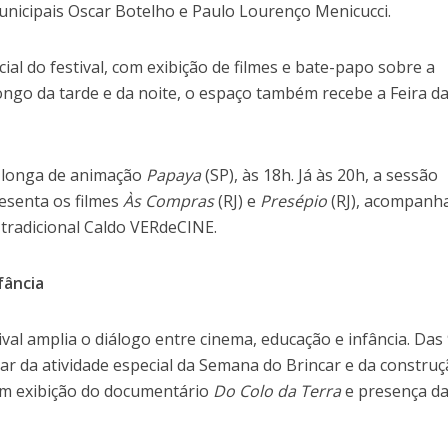
unicipais Oscar Botelho e Paulo Lourenço Menicucci.
cial do festival, com exibição de filmes e bate-papo sobre a
ongo da tarde e da noite, o espaço também recebe a Feira d
o longa de animação
Papaya
(SP), às 18h. Já às 20h, a sessão
resenta os filmes
Às Compras
(RJ) e
Presépio
(RJ), acompanh
 tradicional Caldo VERdeCINE.
fância
ival amplia o diálogo entre cinema, educação e infância. Das
par da atividade especial da Semana do Brincar e da constru
com exibição do documentário
Do Colo da Terra
e presença d