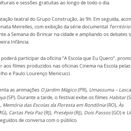
lturais e sessões gratuitas ao longo de todo o dia.
ação teatral do Grupo Construção, às 9h. Em seguida, aco
ata Meirelles, com exibição da série documental
Território
ente a Semana do Brincar na cidade e ampliando os debates 
eira Infância.
poderá participar da oficina “A Escola que Eu Quero”, prom
ir aos filmes produzidos nas oficinas Cinema na Escola pelas
elho e Paulo Lourenço Menicucci.
senta as animações
O Jardim Mágico
(PR),
Umassuma – Lasca
aya
(SP). Durante a tarde, o festival exibe os filmes
Habitar
(S
),
Memória das Escolas da Floresta em Rondônia
(RO),
Às
MG),
Cartas Pela Paz
(RJ),
Presépio
(RJ),
Dois Passos
(GO) e
U
eguidos de conversa com o público.