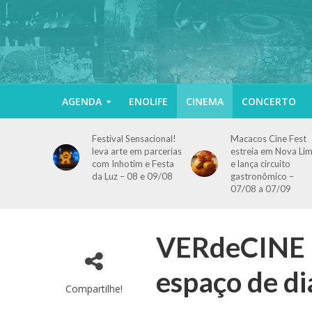
AGENDA
ENOLIFE
CINEMA
CONCERTO
Festival Sensacional!
Macacos Cine Fest
leva arte em parcerias
estreia em Nova Li
com Inhotim e Festa
e lança circuito
da Luz – 08 e 09/08
gastronômico –
07/08 a 07/09
VERdeCINE 2
espaço de di
Compartilhe!