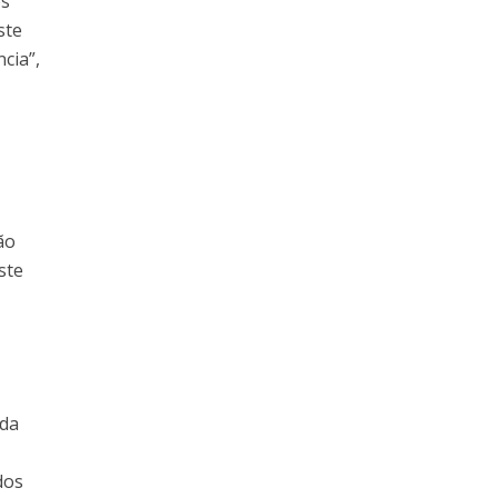
os
ste
cia”,
ão
ste
 da
dos