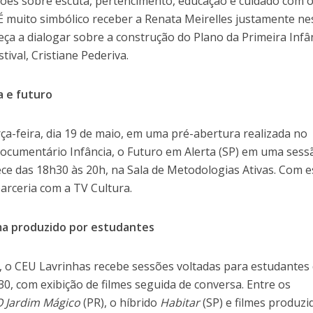
ões sobre escuta, pertencimento, educação e cuidado com 
 É muito simbólico receber a Renata Meirelles justamente ne
 a dialogar sobre a construção do Plano da Primeira Infân
ival, Cristiane Pederiva.
a e futuro
a-feira, dia 19 de maio, em uma pré-abertura realizada no
documentário Infância, o Futuro em Alerta (SP) em uma sess
ce das 18h30 às 20h, na Sala de Metodologias Ativas. Com e
parceria com a TV Cultura.
ma produzido por estudantes
a, o CEU Lavrinhas recebe sessões voltadas para estudantes
30, com exibição de filmes seguida de conversa. Entre os
O Jardim Mágico
(PR), o híbrido
Habitar
(SP) e filmes produzi