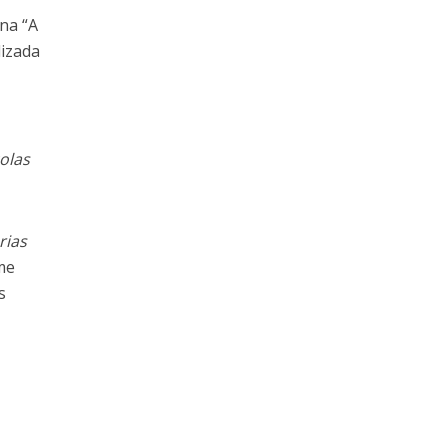
ina “A
lizada
olas
rias
lme
s