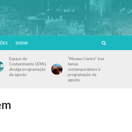
ÕES
SHOW
Espaço do
“Museus Centro” traz
Conhecimento UFMG
temas
divulga programação
contemporâneos à
de agosto
programação de
agosto
em