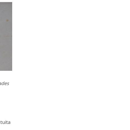
dades
tuita