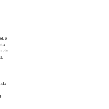
l, a
nto
as de
s,
Cada
e