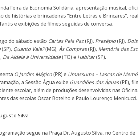
inda Feira da Economia Solidária, apresentação musical, ofic
 de histórias e brincadeiras “Entre Letras e Brincares”, rea
fantis e exibições de filmes seguidas de conversa.
longo do sábado estão
Cartas Pela Paz
(RJ),
Presépio
(RJ),
Dois
a
(SP),
Quanto Vale?
(MG),
Às Compras
(RJ),
Memória das Esc
),
Da Aldeia à Universidade
(TO) e
Habitar
(SP).
esenta
O Jardim Mágico
(PR) e
Umassuma – Lascas de Memó
gramação, a Sessão Água exibe
Guardiões das Águas
(PE), fi
iente escolar, além de produções desenvolvidas nas Oficina
tes das escolas Oscar Botelho e Paulo Lourenço Menicucci.
ugusto Silva
ogramação segue na Praça Dr. Augusto Silva, no Centro de