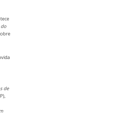
ntece
 do
sobre
ovida
s de
P),
m