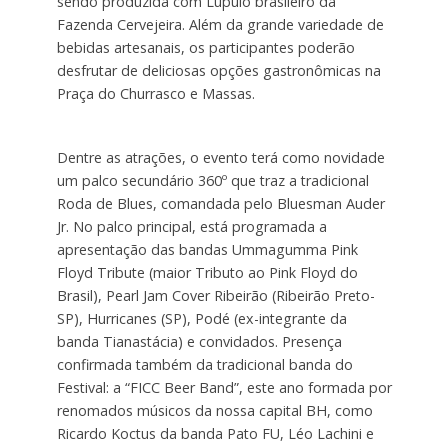
sendo produzida com Lúpulo brasileiro da
Fazenda Cervejeira. Além da grande variedade de
bebidas artesanais, os participantes poderão
desfrutar de deliciosas opções gastronômicas na
Praça do Churrasco e Massas.
Dentre as atrações, o evento terá como novidade
um palco secundário 360º que traz a tradicional
Roda de Blues, comandada pelo Bluesman Auder
Jr. No palco principal, está programada a
apresentação das bandas Ummagumma Pink
Floyd Tribute (maior Tributo ao Pink Floyd do
Brasil), Pearl Jam Cover Ribeirão (Ribeirão Preto-
SP), Hurricanes (SP), Podé (ex-integrante da
banda Tianastácia) e convidados. Presença
confirmada também da tradicional banda do
Festival: a “FICC Beer Band”, este ano formada por
renomados músicos da nossa capital BH, como
Ricardo Koctus da banda Pato FU, Léo Lachini e