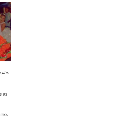
balho
s as
lho,