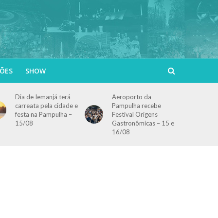
ÕES
SHOW
Dia de Iemanjá terá
Aeroporto da
carreata pela cidade e
Pampulha recebe
festa na Pampulha –
Festival Origens
15/08
Gastronômicas – 15 e
16/08