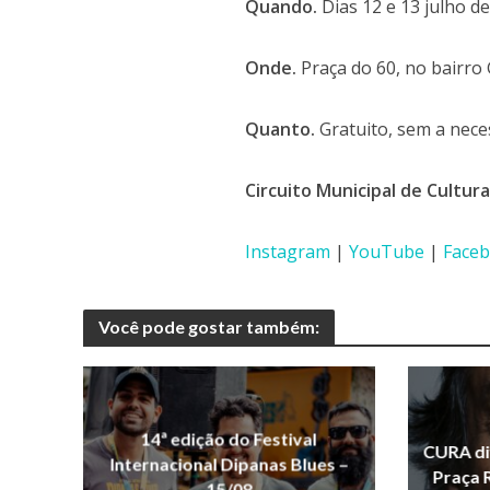
Quando.
Dias 12 e 13 julho de
Onde.
Praça do 60, no bairro
Quanto.
Gratuito, sem a nece
Circuito Municipal de Cultur
Instagram
|
YouTube
|
Face
Você pode gostar também:
14ª edição do Festival
CURA di
Internacional Dipanas Blues –
Praça R
15/08