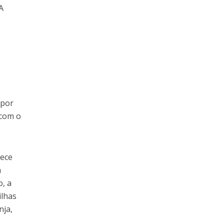
A
 por
 com o
tece
a
o, a
ilhas
nja,