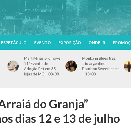
ESPETÁCULO
EVENTO
EXPOSIÇÃO
ONDE IR
PROMOÇ
Mart Minas promove
Monka in Blues traz
11º Evento de
trio argentino
Adoção Pet em 35
Bourbon Sweethearts
lojas de MG – 08/08
– 13/08
“Arraiá do Granja”
os dias 12 e 13 de julho