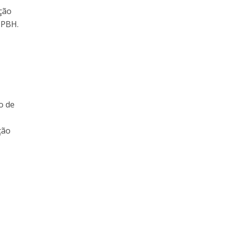
ção
 PBH.
o de
ção