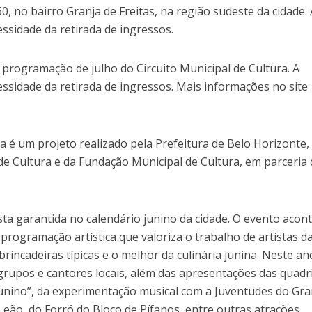
60, no bairro Granja de Freitas, na região sudeste da cidade. 
essidade da retirada de ingressos.
a programação de julho do Circuito Municipal de Cultura. A
essidade da retirada de ingressos. Mais informações no site
ra é um projeto realizado pela Prefeitura de Belo Horizonte,
de Cultura e da Fundação Municipal de Cultura, em parceria
sta garantida no calendário junino da cidade. O evento acon
rogramação artística que valoriza o trabalho de artistas d
 brincadeiras típicas e o melhor da culinária junina. Neste an
grupos e cantores locais, além das apresentações das quadr
Junino”, da experimentação musical com a Juventudes do Gra
eão, do Forró do Bloco de Pífanos, entre outras atrações.