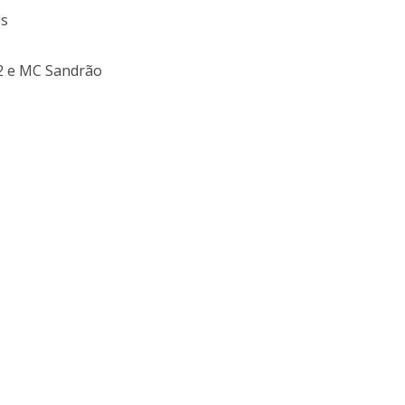
es
2 e MC Sandrão