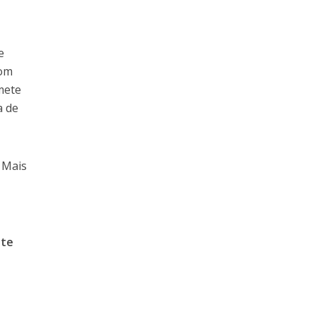
e
Com
mete
a de
 Mais
nte