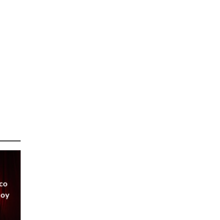
rco
Soy