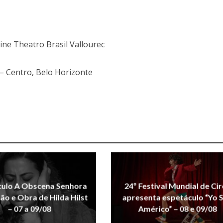
ne Theatro Brasil Vallourec
– Centro, Belo Horizonte
culo A Obscena Senhora
24º Festival Mundial de Ci
xão e Obra de Hilda Hilst
apresenta espetáculo “Yo 
– 07 a 09/08
Américo” – 08 e 09/08