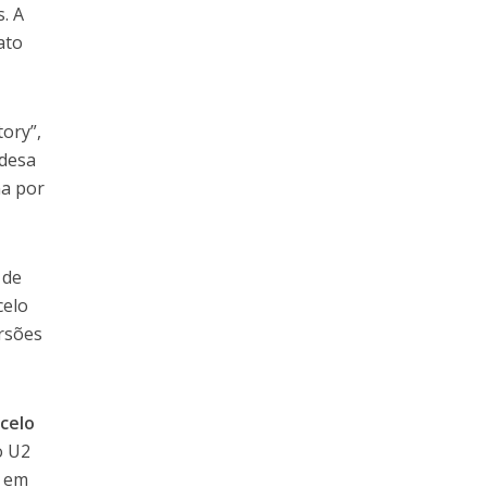
. A
ato
ory”,
ndesa
na por
 de
celo
ersões
celo
o U2
e em