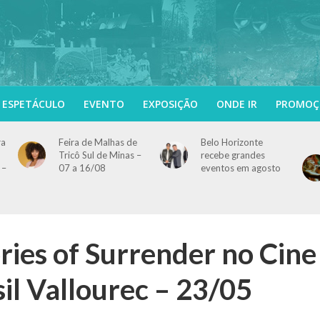
ESPETÁCULO
EVENTO
EXPOSIÇÃO
ONDE IR
PROMOÇ
ra
Feira de Malhas de
Belo Horizonte
Tricô Sul de Minas –
recebe grandes
 –
07 a 16/08
eventos em agosto
ies of Surrender no Cine
il Vallourec – 23/05