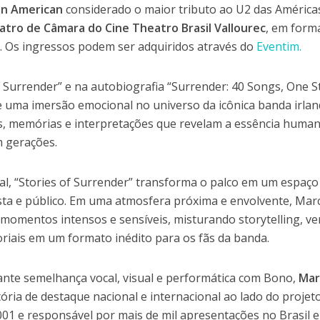
tin American
considerado o maior tributo ao U2 das Américas
atro de Câmara do Cine Theatro Brasil Vallourec
, em form
ivo. Os ingressos podem ser adquiridos através do
Eventim.
 Surrender” e na autobiografia “Surrender: 40 Songs, One St
 uma imersão emocional no universo da icônica banda irla
as, memórias e interpretações que revelam a essência huma
m gerações.
al, “Stories of Surrender” transforma o palco em um espaço
sta e público. Em uma atmosfera próxima e envolvente, Mar
 momentos intensos e sensíveis, misturando storytelling, v
oriais em um formato inédito para os fãs da banda.
nte semelhança vocal, visual e performática com Bono,
Mar
ória de destaque nacional e internacional ao lado do projet
001 e responsável por mais de mil apresentações no Brasil 