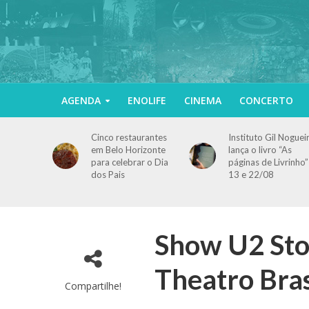
AGENDA
ENOLIFE
CINEMA
CONCERTO
Cinco restaurantes
Instituto Gil Noguei
em Belo Horizonte
lança o livro “As
para celebrar o Dia
páginas de Livrinho”
dos Pais
13 e 22/08
Show U2 Stor
Theatro Bras
Compartilhe!