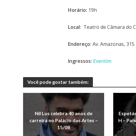
Horário:
19h
Local:
Teatro de Câmara do Ci
Endereço:
Av. Amazonas, 315 
Ingressos:
Eventim
Você pode gostar também:
Nil Lus celebra 40 anos de
Espetá
carreira no Palácio das Artes –
H – Pai
15/08