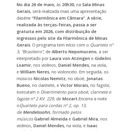
No dia 26 de maio,
às
20h30
, na
Sala Minas
Gerais,
será realizada mais uma apresentação
dasérie
“Filarmônica em Câmara”
.
A série,
realizada às terças-feiras, passa a ser
gratuita em 2026, com distribuição de
ingressos pelo site da Filarmônica de Minas
Gerais
. O programa tem início com o
Quarteto nº
3, “Brasileiro”
, de
Alberto Nepomuceno
, a ser
interpretado por
Laura von Atzingen
e
Gideôni
Loamir
, nos violinos,
Daniel Mendes
, na viola,
e
William Neres
, no violoncelo. Em seguida, os
músicos
Nicolas Nemitz
, no oboé,
Jonatas
Bueno
, no clarinete, e
Victor Morais
, no fagote,
executam o
Divertimento para oboé, clarinete e
fagote nº 2 KV. 229,
de
Mozart
.Encerra a noite
o
Quarteto para cordas nº 2, op. 13,
de
Mendelssohn
, formado pelos
músicos
Gabriel Almeida
e
Gabriel Mira
, nos
violinos,
Daniel Mendes
, na viola, e
Isaac