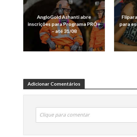
AngloGold Ashanti abre
Flipar
inscrições para Programa PRÓ+
para es
– até 31/08
Adicionar Comentários
Clique para comentar