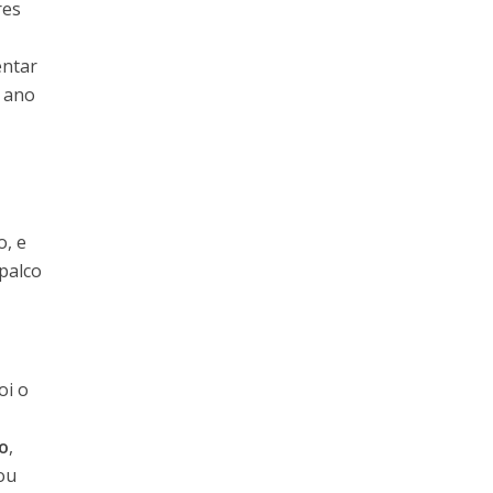
res
entar
o ano
o, e
 palco
oi o
o
,
ou