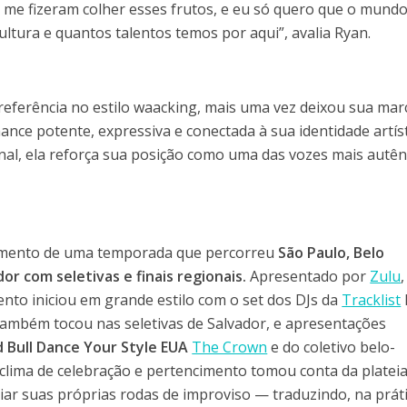
 me fizeram colher esses frutos, e eu só quero que o mundo
ultura e quantos talentos temos por aqui”, avalia Ryan.
 referência no estilo waacking, mais uma vez deixou sua mar
ce potente, expressiva e conectada à sua identidade artíst
nal, ela reforça sua posição como uma das vozes mais autên
rramento de uma temporada que percorreu
São Paulo, Belo
or com seletivas e finais regionais.
Apresentado por
Zulu
vento iniciou em grande estilo com o set dos DJs da
Tracklist
também tocou nas seletivas de Salvador, e apresentações
 Bull Dance Your Style EUA
The Crown
e do coletivo belo-
 clima de celebração e pertencimento tomou conta da plateia
criar suas próprias rodas de improviso — traduzindo, na práti