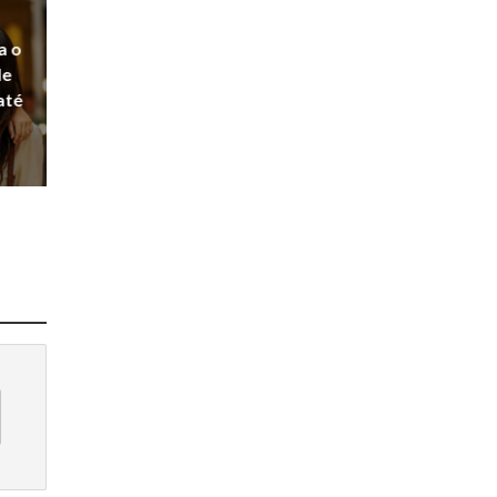
a o
de
até