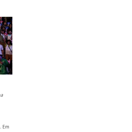
na
o
. Em