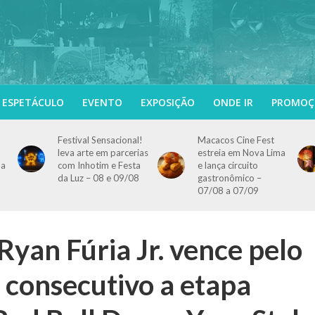
ESPETÁCULO
EVENTO
EXPOSIÇÃO
ONDE IR
PROMOÇ
Festival Sensacional!
Macacos Cine Fest
leva arte em parcerias
estreia em Nova Lima
 a
com Inhotim e Festa
e lança circuito
da Luz – 08 e 09/08
gastronômico –
07/08 a 07/09
yan Fúria Jr. vence pelo
 consecutivo a etapa