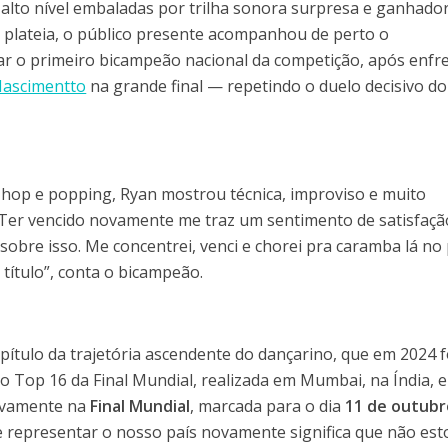
 alto nível embaladas por trilha sonora surpresa e ganhado
a plateia, o público presente acompanhou de perto o
nar o primeiro bicampeão nacional da competição, após enfr
Nascimentto
na grande final — repetindo o duelo decisivo d
 hop e popping, Ryan mostrou técnica, improviso e muito
 “Ter vencido novamente me traz um sentimento de satisfaçã
obre isso. Me concentrei, venci e chorei pra caramba lá no
 título”, conta o bicampeão.
ítulo da trajetória ascendente do dançarino, que em 2024 f
 o Top 16 da Final Mundial, realizada em Mumbai, na Índia, e
ovamente na
Final Mundial
, marcada para o dia
11 de outubr
ue representar o nosso país novamente significa que não est