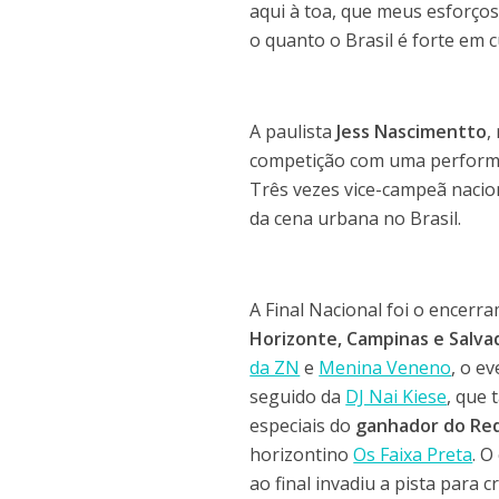
aqui à toa, que meus esforços
o quanto o Brasil é forte em c
A paulista
Jess Nascimentto
,
competição com uma performan
Três vezes vice-campeã nacio
da cena urbana no Brasil.
A Final Nacional foi o ence
Horizonte, Campinas e Salvad
da ZN
e
Menina Veneno
, o e
seguido da
DJ Nai Kiese
, que 
especiais do
ganhador do Red
horizontino
Os Faixa Preta
. O
ao final invadiu a pista para 