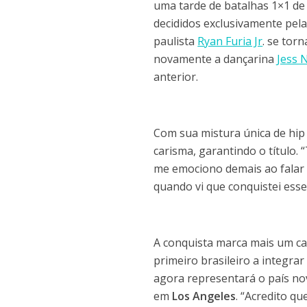
uma tarde de batalhas 1×1 de
decididos exclusivamente pel
paulista
Ryan Furia Jr
. se tor
novamente a dançarina
Jess 
anterior.
Com sua mistura única de hip
carisma, garantindo o título.
me emociono demais ao falar s
quando vi que conquistei esse
A conquista marca mais um cap
primeiro brasileiro a integrar
agora representará o país n
em
Los Angeles
. “Acredito q