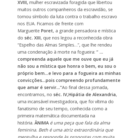
XVIII,
mulher escravizada foragida que libertou
muitos outros companheiros da escravidão, se
tornou símbolo da luta contra o trabalho escravo
nos EUA. Ficamos de frente com
Marguerite
Poret
, a grande pensadora e mística
do
séc. XIII
, que nos legou a reconhecida obra
“Espelho das Almas Simples…”, que lhe rendeu
uma condenação à morte na fogueira:
” …
compreenda aquele que me ouve que eu já
não sou a mística que honra o bem, eu sou o
próprio bem…e levo para a fogueira as minhas
convicções…pois compreendo profundamente
que amar é servir…”
Ao final dessa jornada,
encontramos, no
séc. IV,Hipátia de Alexandria
,
uma incansável investigadora, que foi vítima do
fanatismo de seu tempo, conhecida como a
primeira matemática documentada na
história.
ÂNIMA
é uma peça que fala da alma
feminina. Beth é uma atriz extraordinária que
mergulha e responde às propostas com muita