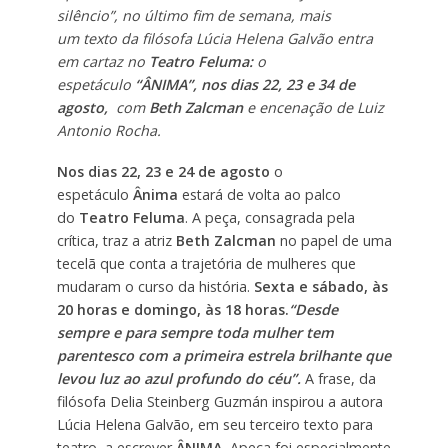
silêncio”, no último fim de semana, mais
um texto da filósofa Lúcia Helena Galvão entra
em cartaz no
Teatro Feluma:
o
espetáculo
“ÂNIMA”, nos dias 22, 23 e 34 de
agosto,
com
Beth Zalcman
e encenação de Luiz
Antonio Rocha.
Nos dias 22, 23 e 24 de agosto
o
espetáculo
Ânima
estará de volta ao palco
do
Teatro Feluma
. A peça, consagrada pela
crítica, traz a atriz
Beth Zalcman
no papel de uma
tecelã que conta a trajetória de mulheres que
mudaram o curso da história.
Sexta e sábado, às
20 horas e domingo, às 18 horas.
“Desde
sempre e para sempre toda mulher tem
parentesco com a primeira estrela brilhante que
levou luz ao azul profundo do céu”.
A frase, da
filósofa Delia Steinberg Guzmán inspirou a autora
Lúcia Helena Galvão, em seu terceiro texto para
teatro, a escrever
ÂNIMA.
Apeça foi especialmente