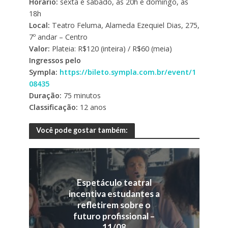
Horário:
sexta e sábado, às 20h e domingo, às
18h
Local:
Teatro Feluma, Alameda Ezequiel Dias, 275,
7º andar – Centro
Valor:
Plateia: R$120 (inteira) / R$60 (meia)
Ingressos pelo
Sympla:
https://bileto.sympla.com.br/event/1
08435
Duração:
75 minutos
Classificação:
12 anos
Você pode gostar também:
Espetáculo teatral
incentiva estudantes a
refletirem sobre o
futuro profissional –
11/08