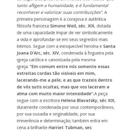
tanto afligem a humanidade, e é fundamental
reconhecer e valorizar suas contribuições”.
A
primeira personagem é a corajosa e autêntica
filósofa francesa
Simone Weil, séc. XIX
, dotada
de uma capacidade ímpar de ver simbolicamente
a vida e aprofundar-se em seus segredos mais
íntimos. Segue com a inesquecível heroína e
Santa
Joana D’Arc, séc. XIV
, condenada à fogueira pela
igreja católica e canonizada pela mesma
igreja.
“Em comum entre nós somente essas
estreitas cordas tão visíveis em mim,
lacerando-me a pele, e as que trazeis dentro
de vós sutis ocultas, mas que vos laceram a
alma com muito maior intensidade”.
A peça
segue com a escritora
Helena Blavatsky, séc XIX
,
duramente condenada por seus contemporâneos,
por sua ousadia e originalidade, por sua
irreverência e determinação; também entra em
cena a brilhante
Harriet Tubman, sec