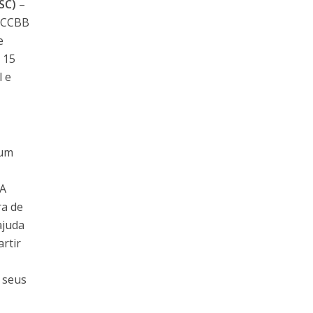
 SC)
–
o CCBB
e
 15
l e
 um
 A
ra de
ajuda
artir
 seus