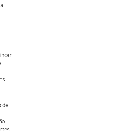
ra
incar
e
a
nos
o de
são
antes