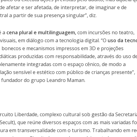
e afetar e ser afetada, de interpretar, de imaginar e de
ral a partir de sua presença singular”, diz.
é a
cena plural e multilinguagem,
com incursões no teatro,
 visuais, em diálogo com a tecnologia digital. “O
uso da tecn
e bonecos e mecanismos impressos em 3D e projeções
idiáticas produzidas com responsabilidade, através do uso d
plenamente integradas com o espaço cênico, de modo a
lação sensível e estético com público de crianças presente”,
e fundador do grupo Leandro Maman.
cuito Liberdade, complexo cultural sob gestão da Secretari
(Secult), que reúne diversos espaços com as mais variadas f
ltura em transversalidade com o turismo. Trabalhando em re