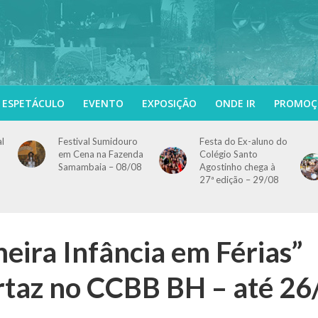
ESPETÁCULO
EVENTO
EXPOSIÇÃO
ONDE IR
PROMOÇ
al
Festival Sumidouro
Festa do Ex-aluno do
em Cena na Fazenda
Colégio Santo
Samambaia – 08/08
Agostinho chega à
27ª edição – 29/08
eira Infância em Férias”
rtaz no CCBB BH – até 26