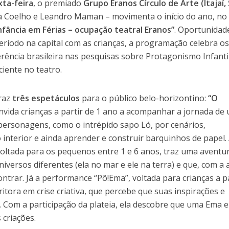
xta-feira
, o premiado
Grupo Eranos Círculo de Arte (Itajaí,
ra Coelho e Leandro Maman – movimenta o início do ano, n
nfância em Férias – ocupação teatral Eranos”
. Oportunidad
ríodo na capital com as crianças, a programação celebra os
rência brasileira nas pesquisas sobre Protagonismo Infanti
ciente no teatro.
traz
três espetáculos
para o público belo-horizontino:
“O
nvida crianças a partir de 1 ano a acompanhar a jornada de
personagens, como o intrépido sapo Ló, por cenários,
 interior e ainda aprender e construir barquinhos de papel.
voltada para os pequenos entre 1 e 6 anos, traz uma aventu
versos diferentes (ela no mar e ele na terra) e que, com a 
ntrar. Já a performance “Pô!Ema”, voltada para crianças a p
itora em crise criativa, que percebe que suas inspirações e
 Com a participação da plateia, ela descobre que uma Ema e
 criações.