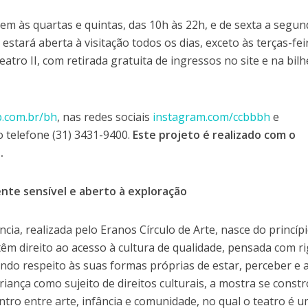
em às quartas e quintas, das 10h às 22h, e de sexta a segun
 estará aberta à visitação todos os dias, exceto às terças-fei
atro II, com retirada gratuita de ingressos no site e na bilh
b.com.br/bh
, nas redes sociais
instagram.com/ccbbbh
e
o telefone (31) 3431-9400.
Este projeto é realizado com o
l.
te sensível e aberto à exploração
cia, realizada pelo Eranos Círculo de Arte, nasce do princíp
êm direito ao acesso à cultura de qualidade, pensada com r
fundo respeito às suas formas próprias de estar, perceber e 
iança como sujeito de direitos culturais, a mostra se constr
tro entre arte, infância e comunidade, no qual o teatro é 