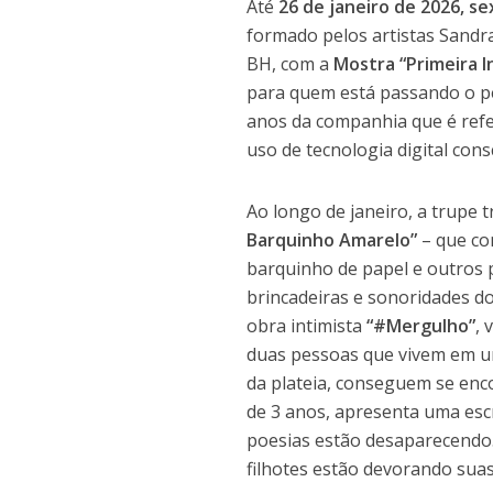
Até
26 de janeiro de 2026, se
formado pelos artistas Sand
BH, com a
Mostra “Primeira I
para quem está passando o pe
anos da companhia que é refe
uso de tecnologia digital cons
Ao longo de janeiro, a trupe 
Barquinho Amarelo”
– que co
barquinho de papel e outros 
brincadeiras e sonoridades do
obra intimista
“#Mergulho”
, 
duas pessoas que vivem em uni
da plateia, conseguem se enco
de 3 anos, apresenta uma escr
poesias estão desaparecendo.
filhotes estão devorando suas