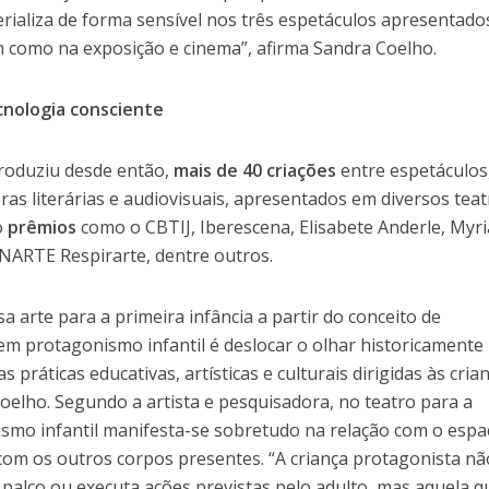
rializa de forma sensível nos três espetáculos apresentado
m como na exposição e cinema”, afirma Sandra Coelho.
cnologia consciente
roduziu desde então,
mais de 40 criações
entre espetáculos
as literárias e audiovisuais, apresentados em diversos teat
o
prêmios
como o CBTIJ, Iberescena, Elisabete Anderle, Myr
NARTE Respirarte, dentre outros.
sa arte para a primeira infância a partir do conceito de
 em protagonismo infantil é deslocar o olhar historicamente
 práticas educativas, artísticas e culturais dirigidas às cria
elho. Segundo a artista e pesquisadora, no teatro para a
ismo infantil manifesta-se sobretudo na relação com o espa
com os outros corpos presentes. “A criança protagonista nã
palco ou executa ações previstas pelo adulto, mas aquela q