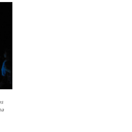
os
ma