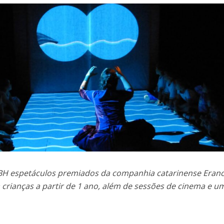
 BH espetáculos premiados da companhia catarinense Eran
a crianças a partir de 1 ano, além de sessões de cinema e u
iva.