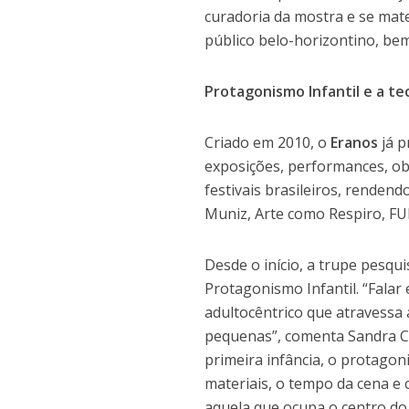
curadoria da mostra e se mate
público belo-horizontino, be
Protagonismo Infantil e a te
Criado em 2010, o
Eranos
já p
exposições, performances, obr
festivais brasileiros, rendend
Muniz, Arte como Respiro, FU
Desde o início, a trupe pesqui
Protagonismo Infantil. “Falar
adultocêntrico que atravessa as
pequenas”, comenta Sandra Co
primeira infância, o protagon
materiais, o tempo da cena e 
aquela que ocupa o centro do 