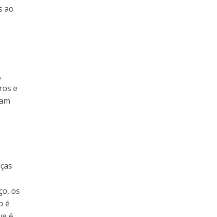
s ao
,
ros e
iam
nças
ço, os
o é
ue é