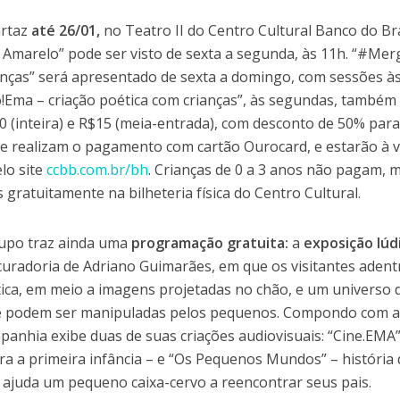
rtaz
até 26/01,
no Teatro II do Centro Cultural Banco do Bra
 Amarelo” pode ser visto de sexta a segunda, às 11h. “#Me
ianças” será apresentado de sexta a domingo, com sessões à
ô!Ema – criação poética com crianças”, às segundas, também
0 (inteira) e R$15 (meia-entrada), com desconto de 50% par
que realizam o pagamento com cartão Ourocard, e estarão à 
lo site
ccbb.com.br/bh
. Crianças de 0 a 3 anos não pagam, 
 gratuitamente na bilheteria física do Centro Cultural.
rupo traz ainda uma
programação gratuita:
a
exposição lúd
curadoria de Adriano Guimarães, em que os visitantes aden
ca, em meio a imagens projetadas no chão, e um universo 
ue podem ser manipuladas pelos pequenos. Compondo com 
mpanhia exibe duas de suas criações audiovisuais: “Cine.EMA”
a a primeira infância – e “Os Pequenos Mundos” – história 
ajuda um pequeno caixa-cervo a reencontrar seus pais.