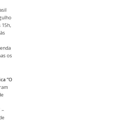
sil
rgulho
s 15h,
 às
a
venda
mas os
ica “O
tram
de
a
 –
de