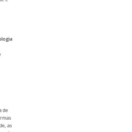
ologia
e
a de
ormas
de, as