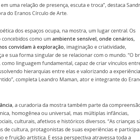
 em uma relação de presença, escuta e troca”, destaca Sand
ora do Eranos Círculo de Arte.
poética dos espaços ocupa, na mostra, um lugar central. Os
ão concebidos como um
ambiente sensível, onde cenários,
mos
convidam à exploração
, imaginação e criatividade,
a e sua forma singular de se relacionar com o mundo. “O br
 como linguagem fundamental, capaz de criar vínculos entr
dissolvendo hierarquias entre elas e valorizando a experiênci
ntido”, completa Leandro Maman, ator e integrante do Era
fância
, a curadoria da mostra também parte da compreensã
nica, homogênea ou universal, mas múltiplas infâncias,
iais, culturais, afetivos e históricos diversos. “As crianças 
 de cultura, protagonistas de suas experiências e particip
o e fruição artística. E essa perspectiva atravessa toda a