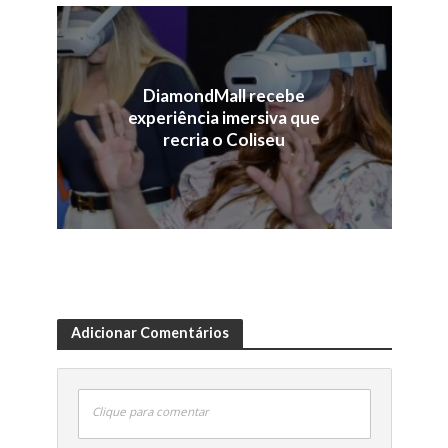
DiamondMall recebe
experiência imersiva que
recria o Coliseu
Adicionar Comentários
Clique para comentar