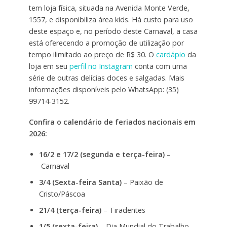
tem loja física, situada na Avenida Monte Verde,
1557, e disponibiliza área kids. Há custo para uso
deste espaço e, no período deste Carnaval, a casa
está oferecendo a promoção de utilização por
tempo ilimitado ao preço de R$ 30. O
cardápio
da
loja em seu
perfil no Instagram
conta com uma
série de outras delícias doces e salgadas. Mais
informações disponíveis pelo WhatsApp: (35)
99714-3152.
Confira o calendário de feriados nacionais em
2026:
16/2 e 17/2 (segunda e terça-feira)
–
Carnaval
3/4 (Sexta-feira Santa)
– Paixão de
Cristo/Páscoa
21/4 (terça-feira)
– Tiradentes
1/5 (sexta-feira)
– Dia Mundial do Trabalho