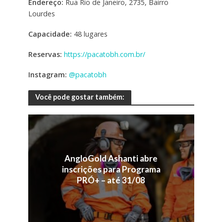
Endereço:
Rua Rio de Janeiro, 2735, Bairro
Lourdes
Capacidade:
48 lugares
Reservas:
https://pacatobh.com.br/
Instagram:
@pacatobh
Você pode gostar também:
AngloGold Ashanti abre
inscrições para Programa
PRÓ+ – até 31/08