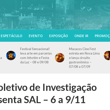
ESPETÁCULO
EVENTO
EXPOSIÇÃO
ONDE IR
PROMOÇ
Festival Sensacional!
Macacos Cine Fest
leva arte em parcerias
estreia em Nova Lima
 a
com Inhotim e Festa
e lança circuito
da Luz – 08 e 09/08
gastronômico –
07/08 a 07/09
letivo de Investigação
senta SAL – 6 a 9/11