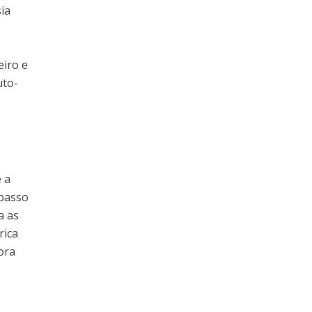
ia
eiro e
uto-
 a
 passo
a as
rica
ora