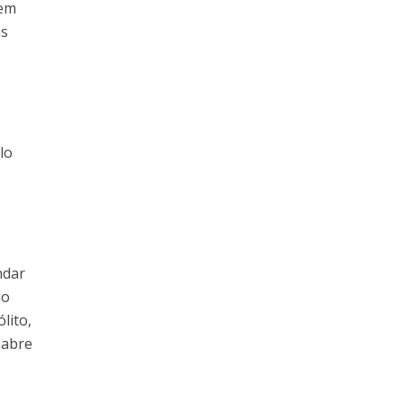
zem
as
lo
ndar
do
lito,
 abre