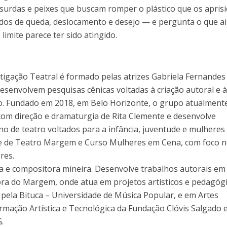
absurdas e peixes que buscam romper o plástico que os apris
dos de queda, deslocamento e desejo — e pergunta o que a
mite parece ter sido atingido.
tigação Teatral é formado pelas atrizes Gabriela Fernandes
desenvolvem pesquisas cênicas voltadas à criação autoral e 
o. Fundado em 2018, em Belo Horizonte, o grupo atualment
 com direção e dramaturgia de Rita Clemente e desenvolve
o de teatro voltados para a infância, juventude e mulheres
vre de Teatro Margem e Curso Mulheres em Cena, com foco 
res.
ra e compositora mineira. Desenvolve trabalhos autorais em
ora do Margem, onde atua em projetos artísticos e pedagógi
ela Bituca – Universidade de Música Popular, e em Artes
rmação Artística e Tecnológica da Fundação Clóvis Salgado e
.