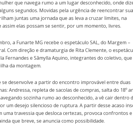
a mulher que navega rumo a um lugar desconhecido, onde di
r alguns segundos. Movidas pela urgência de reencontrar su
rilham juntas uma jornada que as leva a cruzar limites, na
 assim elas possam se sentir, por um momento, livres.
embro, a Funarte MG recebe o espetáculo SAL, do Margem –
ral. Com direção e dramaturgia de Rita Clemente, o espetácu
a Fernandes e Sâmylla Aquino, integrantes do coletivo, que
rilha da montagem.
se desenvolve a partir do encontro improvável entre duas
s: Andressa, repleta de sacolas de compras, salta do 18º a
 navegando sozinha rumo ao desconhecido, a vê cair dentro 
or um desejo silencioso de ruptura. A partir desse acaso insó
uma travessia que desloca certezas, provoca confrontos e
ainda que breve, se anuncia como possibilidade.