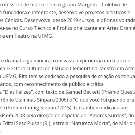
 professora de teatro. Com o grupo Margem – Coletivo de
é fundadora e integrante, desenvolve projetos artísticos e
 Cênicas. Desenvolve, desde 2019 cursos, e oficinas voltad
ou-se no Curso Técnico e Profissionalizante em Artes Dramá
ura em Teatro na UFMG.
ra e dramaturga mineira, com vasta experiência em teatro e
ma. Gestora cultural do Estúdio Clementtina. Mestra em Arte
UFMG, Rita tem se dedicado à pesquisa de criação contínu
anos, com reconhecimento de público e crítica.
s “Dias Felizes”, com texto de Samuel Beckett (Prêmio Quest
 Prêmio Usiminas Sinparc/2006) e “O que você foi quando era
lli (Prêmio Cemig Sinparc/2015), foi também indicada aos
 SP em 2008 pela direção do espetáculo “Amores Surdos”, do
dital Sesc Pulsar (RJ), estreia “Natureza Morta”, de Mário 
.