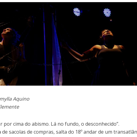
mylla Aquino
Clemente
 por cima do abismo. Lá no fundo, o desconhecido”.
de sacolas de compras, salta do 18º andar de um transatlân