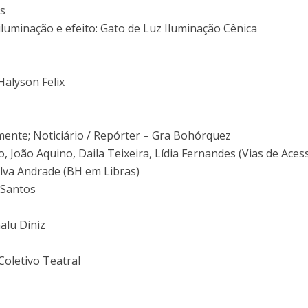
as
luminação e efeito: Gato de Luz Iluminação Cênica
Halyson Felix
emente; Noticiário / Repórter – Gra Bohórquez
, João Aquino, Daila Teixeira, Lídia Fernandes (Vias de Aces
alva Andrade (BH em Libras)
 Santos
alu Diniz
oletivo Teatral