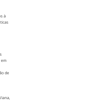
os à
ticas
s
a em
ão de
Viana,