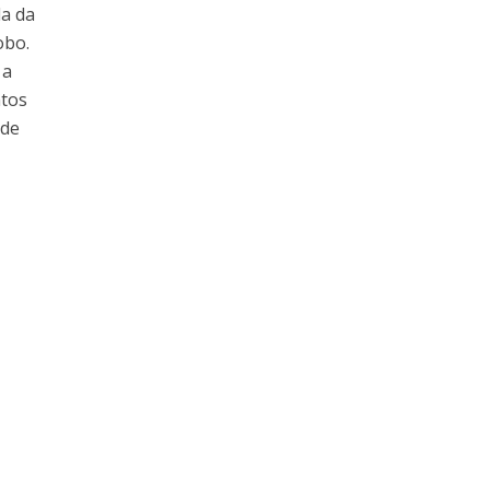
da da
obo.
 a
ntos
 de