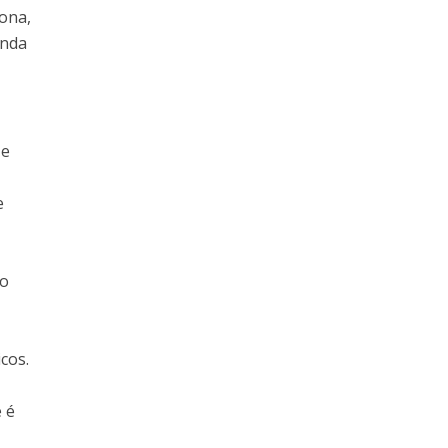
iona,
inda
 e
à
e
no
cos.
 é