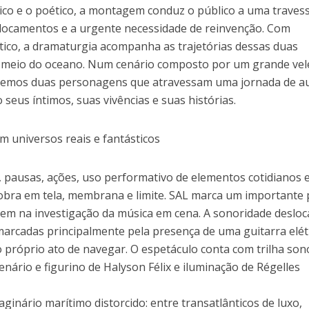
tico e o poético, a montagem conduz o público a uma travess
slocamentos e a urgente necessidade de reinvenção. Com
tico, a dramaturgia acompanha as trajetórias dessas duas
o meio do oceano. Num cenário composto por um grande vel
, vemos duas personagens que atravessam uma jornada de a
seus íntimos, suas vivências e suas histórias.
m universos reais e fantásticos
, pausas, ações, uso performativo de elementos cotidianos e
obra em tela, membrana e limite. SAL marca um importante
gem na investigação da música em cena. A sonoridade desloc
marcadas principalmente pela presença de uma guitarra elét
 próprio ato de navegar. O espetáculo conta com trilha son
 cenário e figurino de Halyson Félix e iluminação de Régelles
nário marítimo distorcido: entre transatlânticos de luxo,