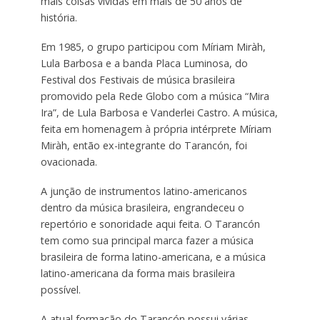
mais coisas vividas em mais de 50 anos de
história.
Em 1985, o grupo participou com Míriam Miràh,
Lula Barbosa e a banda Placa Luminosa, do
Festival dos Festivais de música brasileira
promovido pela Rede Globo com a música “Mira
Ira”, de Lula Barbosa e Vanderlei Castro. A música,
feita em homenagem à própria intérprete Míriam
Miràh, então ex-integrante do Tarancón, foi
ovacionada.
A junção de instrumentos latino-americanos
dentro da música brasileira, engrandeceu o
repertório e sonoridade aqui feita. O Tarancón
tem como sua principal marca fazer a música
brasileira de forma latino-americana, e a música
latino-americana da forma mais brasileira
possível.
A atual formação do Tarancón possui várias