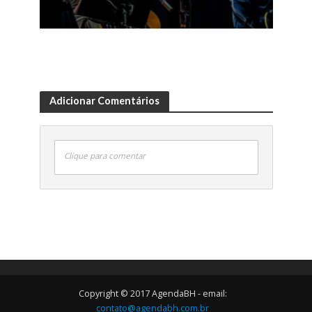
Adicionar Comentários
Clique para comentar
Copyright © 2017 AgendaBH - email:
contato@agendabh.com.br