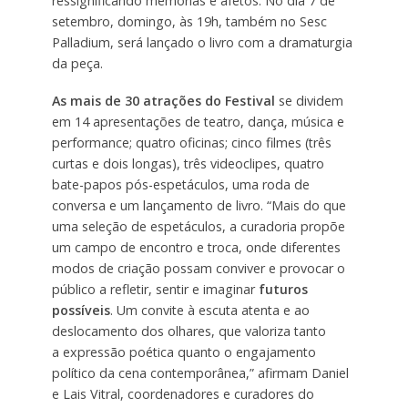
ressignificando memórias e afetos. No dia 7 de
setembro, domingo, às 19h, também no Sesc
Palladium, será lançado o livro com a dramaturgia
da peça.
As mais de 30 atrações
do
F
estival
se dividem
em 14 apresentações de teatro, dança, música e
performance; quatro oficinas; cinco filmes (três
curtas e dois longas), três videoclipes, quatro
bate-papos pós-espetáculos, uma roda de
conversa e um lançamento de livro. “Mais do que
uma seleção de espetáculos, a curadoria propõe
um campo de encontro e troca, onde diferentes
modos de criação possam conviver e provocar o
público a refletir, sentir e imaginar
futuros
possíveis
. Um convite à escuta atenta e ao
deslocamento dos olhares, que valoriza tanto
a expressão poética quanto o engajamento
político da cena contemporânea,” afirmam Daniel
e Lais Vitral, coordenadores e curadores do