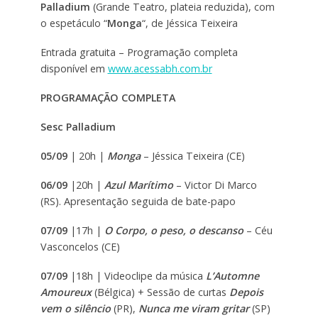
Palladium
(Grande Teatro, plateia reduzida), com
o espetáculo “
Monga
“, de Jéssica Teixeira
Entrada gratuita – Programação completa
disponível em
www.acessabh.com.br
PROGRAMAÇÃO COMPLETA
Sesc Palladium
05/09
| 20h |
Monga
– Jéssica Teixeira (CE)
06/09
|20h |
Azul Marítimo
– Victor Di Marco
(RS). Apresentação seguida de bate-papo
07/09
|17h |
O Corpo, o peso, o descanso
– Céu
Vasconcelos (CE)
07/09
|18h | Videoclipe da música
L’Automne
Amoureux
(Bélgica) + Sessão de curtas
Depois
vem o silêncio
(PR),
Nunca me viram gritar
(SP)