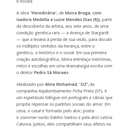
e escuta.
A obra “
Hereditária
“, de
Moira Braga, com
Isadora Medella e Luize Mendes Dias (RJ)
, parte
da descoberta da artista, aos sete anos, de uma
condição genética rara — a doença de Stargardt
— que a levaria à perda de sua visão, para discutir
os múltiplos sentidos da herança, entre o
genético, o histórico e o social. Em sua primeira
criação autobiográfica, Moira entrelaça memórias,
mitos e escolhas em uma dramaturgia escrita com
o diretor
Pedro Sá Moraes
.
Idealizado por
Aline Mohamad
, “
OZ”
,da
companhia Aquilombamento Ficha Preta (SP), é
um espetáculo bilíngue em português e Libras que
propõe repensar os padrões sociais do amor. Em
cena, o casal é formado pelo ator, poeta
e
slammer
surdo Edinho Santos e pela atriz Letícia
Calvosa. Juntos, eles compartilham seus afetos na