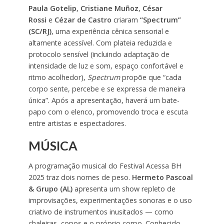
Paula Gotelip
,
Cristiane Muñoz
,
César
Rossi
e
Cézar de Castro
criaram
“Spectrum”
(SC/RJ)
, uma experiência cênica sensorial e
altamente acessível. Com plateia reduzida e
protocolo sensível (incluindo adaptação de
intensidade de luz e som, espaço confortável e
ritmo acolhedor),
Spectrum
propõe que “cada
corpo sente, percebe e se expressa de maneira
única”. Após a apresentação, haverá um bate-
papo com o elenco, promovendo troca e escuta
entre artistas e espectadores.
MÚSICA
A programação musical do Festival Acessa BH
2025 traz dois nomes de peso.
Hermeto Pascoal
& Grupo (AL)
apresenta um show repleto de
improvisações, experimentações sonoras e o uso
criativo de instrumentos inusitados — como
chaleiras, copos e o próprio corpo. Conhecido