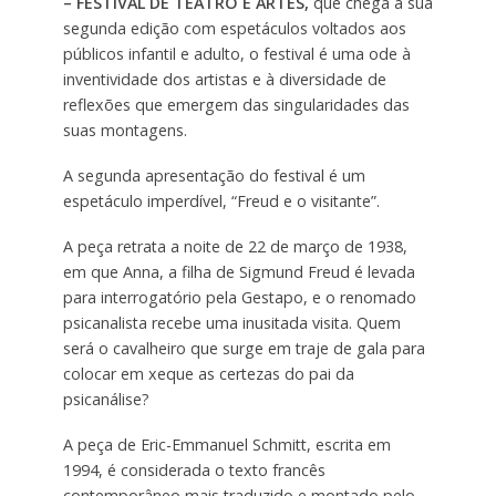
– FESTIVAL DE TEATRO E ARTES,
que chega à sua
segunda edição com espetáculos voltados aos
públicos infantil e adulto, o festival é uma ode à
inventividade dos artistas e à diversidade de
reflexões que emergem das singularidades das
suas montagens.
A segunda apresentação do festival é um
espetáculo imperdível, “Freud e o visitante”.
A peça retrata a noite de 22 de março de 1938,
em que Anna, a filha de Sigmund Freud é levada
para interrogatório pela Gestapo, e o renomado
psicanalista recebe uma inusitada visita. Quem
será o cavalheiro que surge em traje de gala para
colocar em xeque as certezas do pai da
psicanálise?
A peça de Eric-Emmanuel Schmitt, escrita em
1994, é considerada o texto francês
contemporâneo mais traduzido e montado pelo