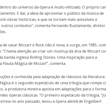
entro do universo da ópera é muito elitizado. O próprio ca
iamento. E daí, a ideia de aproximar o público da música de
 com obras históricas, e que se tornam mais acessíveis e
 outros contextos”, comenta Fernando Bustamante, diretor
ões.
a de casar Mozart e Rock não é nova, e surge, em 1985, com
e: “Chama atenção ao criar um
mashup
da ária de Mozart c
’ da banda inglesa Rolling Stones. Uma inspiração para a
a Flauta Mágica de Mozart”, comenta.
uções é conhecida pela adaptação de clássicos da literatura
 Mágica é o segundo espetáculo de uma trilogia que rompe 
eto, a produtora mineira aposta em adaptações para o form
ndes óperas clássicas. “O primeiro espetáculo da trilogia, “J
estreia no ano passado, levou a ópera alemã de Engelbert