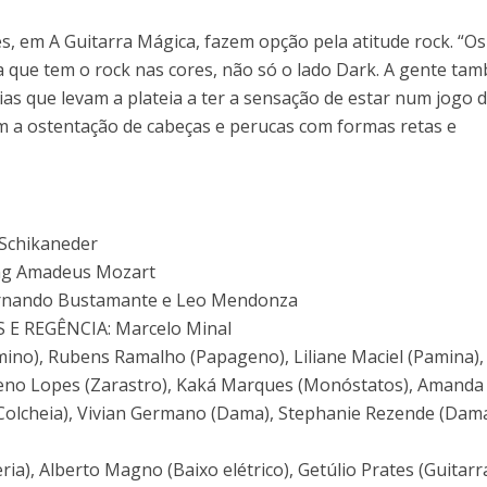
s, em A Guitarra Mágica, fazem opção pela atitude rock. “Os
a que tem o rock nas cores, não só o lado Dark. A gente ta
as que levam a plateia a ter a sensação de estar num jogo 
m a ostentação de cabeças e perucas com formas retas e
Schikaneder
ng Amadeus Mozart
nando Bustamante e Leo Mendonza
E REGÊNCIA: Marcelo Minal
no), Rubens Ramalho (Papageno), Liliane Maciel (Pamina),
Leno Lopes (Zarastro), Kaká Marques (Monóstatos), Amanda
olcheia), Vivian Germano (Dama), Stephanie Rezende (Dama
a), Alberto Magno (Baixo elétrico), Getúlio Prates (Guitarra