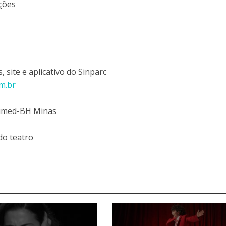
ções
 site e aplicativo do Sinparc
m.br
nimed-BH Minas
do teatro