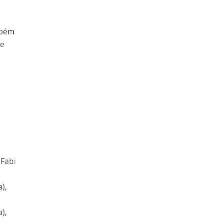
mbém
de
 Fabi
),
),