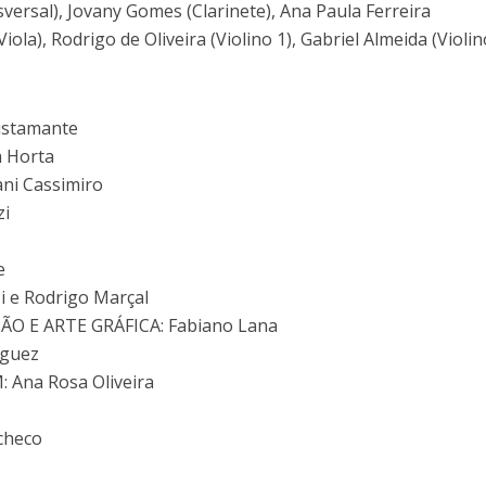
sversal), Jovany Gomes (Clarinete), Ana Paula Ferreira
iola), Rodrigo de Oliveira (Violino 1), Gabriel Almeida (Violin
ustamante
 Horta
i Cassimiro
zi
e
 e Rodrigo Marçal
O E ARTE GRÁFICA: Fabiano Lana
nguez
Ana Rosa Oliveira
checo