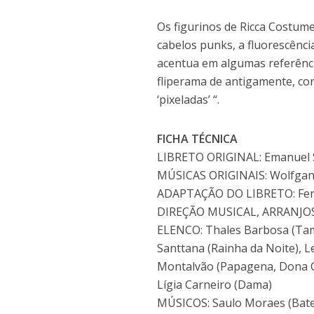
Os figurinos de Ricca Costume
cabelos punks, a fluorescênci
acentua em algumas referênci
fliperama de antigamente, co
‘pixeladas’ “.
FICHA TÉCNICA
LIBRETO ORIGINAL: Emanuel 
MÚSICAS ORIGINAIS: Wolfga
ADAPTAÇÃO DO LIBRETO: Fer
DIREÇÃO MUSICAL, ARRANJOS 
ELENCO: Thales Barbosa (Tami
Santtana (Rainha da Noite), 
Montalvão (Papagena, Dona C
Lígia Carneiro (Dama)
MÚSICOS: Saulo Moraes (Bateri