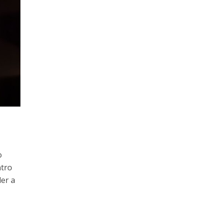
o
ntro
der a