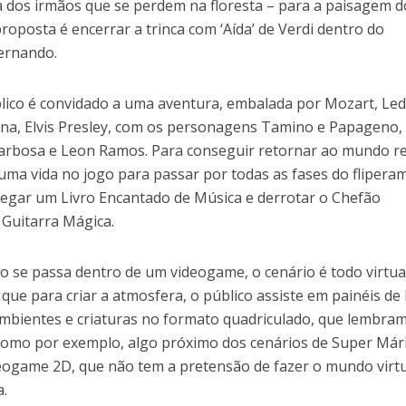
 dos irmãos que se perdem na floresta – para a paisagem d
proposta é encerrar a trinca com ‘Aída’ de Verdi dentro do
Fernando.
blico é convidado a uma aventura, embalada por Mozart, Le
na, Elvis Presley, com os personagens Tamino e Papageno,
arbosa e Leon Ramos. Para conseguir retornar ao mundo re
uma vida no jogo para passar por todas as fases do flipera
pegar um Livro Encantado de Música e derrotar o Chefão
 Guitarra Mágica.
o se passa dentro de um videogame, o cenário é todo virtual
 que para criar a atmosfera, o público assiste em painéis de
 ambientes e criaturas no formato quadriculado, que lembra
“Como por exemplo, algo próximo dos cenários de Super Már
eogame 2D, que não tem a pretensão de fazer o mundo virt
a.