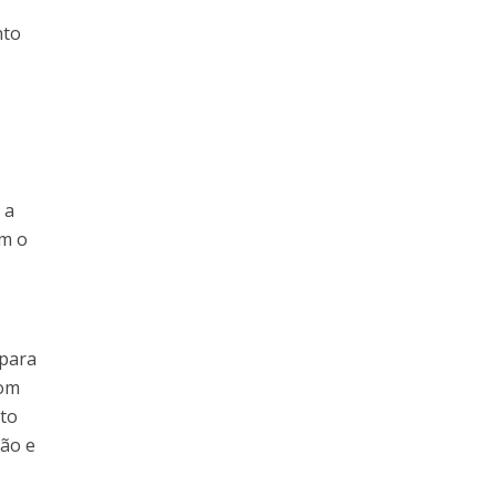
nto
 a
om o
 para
com
ato
oão e