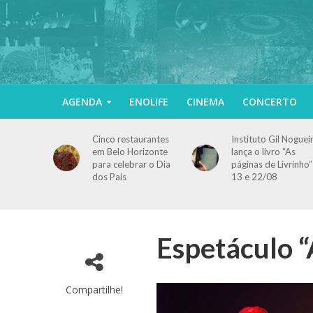
AGENDA
ENOLIFE
CINEMA
CONCERTO
Cinco restaurantes
Instituto Gil Noguei
em Belo Horizonte
lança o livro “As
para celebrar o Dia
páginas de Livrinho”
dos Pais
13 e 22/08
Espetáculo “
Compartilhe!