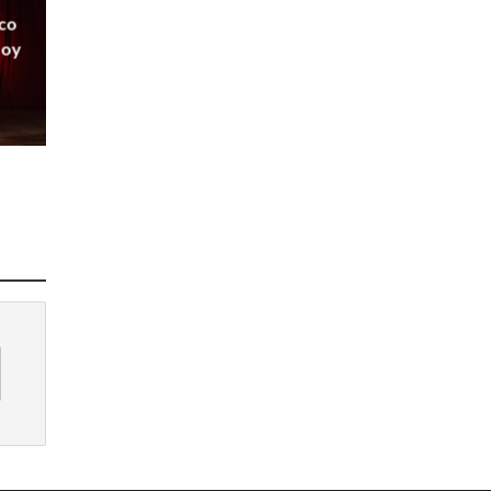
rco
Soy