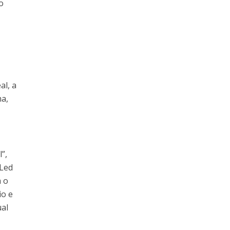
o
d
al, a
ma,
”,
 Led
m o
io e
ual