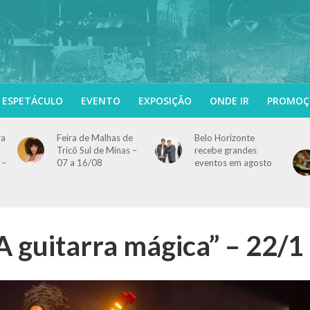
ESPETÁCULO
EVENTO
EXPOSIÇÃO
ONDE IR
PROMOÇ
ra
Feira de Malhas de
Belo Horizonte
Tricô Sul de Minas –
recebe grandes
 –
07 a 16/08
eventos em agosto
A guitarra mágica” – 22/1