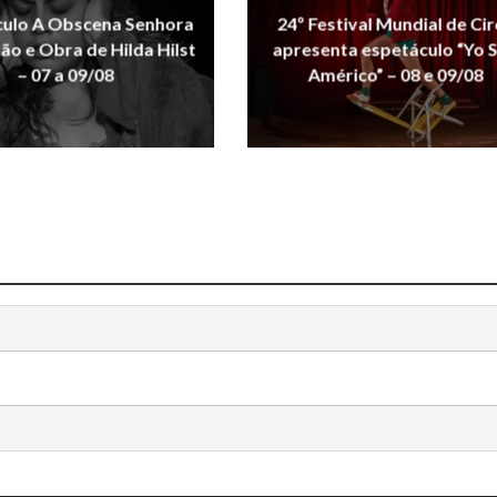
culo A Obscena Senhora
24º Festival Mundial de Ci
xão e Obra de Hilda Hilst
apresenta espetáculo “Yo 
– 07 a 09/08
Américo” – 08 e 09/08