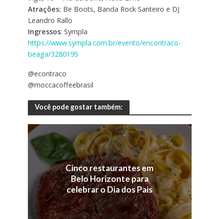
Atrações:
Be Boots, Banda Rock Santeiro e DJ
Leandro Rallo
Ingressos
: Sympla
https://www.sympla.com.br/evento/encontraco-
beaga/3280195
@econtraco
@moccacoffeebrasil
Você pode gostar também:
Cinco restaurantes em
Belo Horizonte para
celebrar o Dia dos Pais