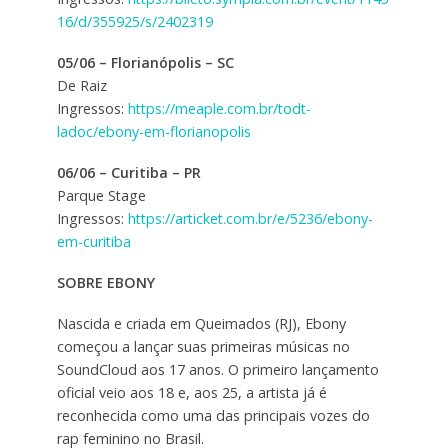
16/d/355925/s/2402319
05/06 – Florianópolis – SC
De Raiz
Ingressos:
https://meaple.com.br/todt-
ladoc/ebony-em-florianopolis
06/06 – Curitiba – PR
Parque Stage
Ingressos:
https://articket.com.br/e/5236/ebony-
em-curitiba
SOBRE EBONY
Nascida e criada em Queimados (RJ), Ebony
começou a lançar suas primeiras músicas no
SoundCloud aos 17 anos. O primeiro lançamento
oficial veio aos 18 e, aos 25, a artista já é
reconhecida como uma das principais vozes do
rap feminino no Brasil.