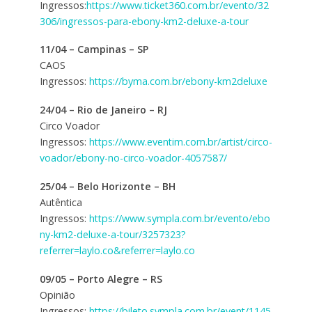
Ingressos:
https://www.ticket360.com.br/evento/32
306/ingressos-para-ebony-km2-deluxe-a-tour
11/04 – Campinas – SP
CAOS
Ingressos:
https://byma.com.br/ebony-km2deluxe
24/04 – Rio de Janeiro – RJ
Circo Voador
Ingressos:
https://www.eventim.com.br/artist/circo-
voador/ebony-no-circo-voador-4057587/
25/04 – Belo Horizonte – BH
Autêntica
Ingressos:
https://www.sympla.com.br/evento/ebo
ny-km2-deluxe-a-tour/3257323?
referrer=laylo.co&referrer=laylo.co
09/05 –
Porto Alegre – RS
Opinião
Ingressos:
https://bileto.sympla.com.br/event/1145