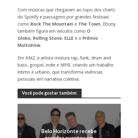
Com músicas que chegaram ao topo dos charts
do Spotify e passagens por grandes festivais
como
Rock The Mountain
e
The Town
, Ebony
também figura em veículos como
O
Globo
,
Rolling Stone
,
ELLE
e o
Prêmio
Multishow
.
Em
KM2
, a artista mistura rap, funk, drum and
bass, gospel, indie e MPB, criando um trabalho
íntimo e urbano, que transforma vivências
pessoais em narrativa coletiva.
Você pode gostar também:
Belo Horizonte recebe
grandes eventos em