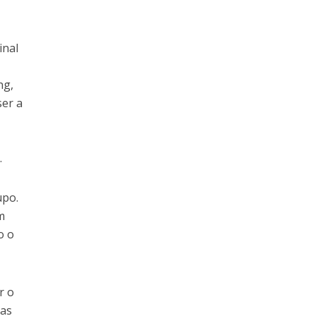
inal
ng,
ser a
.
upo.
m
o o
r o
das