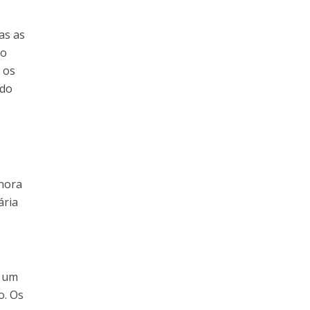
as as
no
 os
 do
onora
ária
r um
o. Os