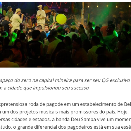
spaço do zero na capital mineira para ser seu QG exclusivo
 a cidade que impulsionou seu sucesso
pretensiosa roda de pagode em um estabelecimento de Be
um dos projetos musicais mais promissores do país. Hoje,
versas cidades e estados, a banda Deu Samba vive um mome
tudo, o grande diferencial dos pagodeiros está em sua essê