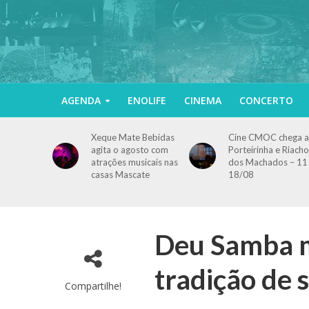
AGENDA
ENOLIFE
CINEMA
CONCERTO
Xeque Mate Bebidas
Cine CMOC chega a
agita o agosto com
Porteirinha e Riacho
atrações musicais nas
dos Machados – 11
casas Mascate
18/08
Deu Samba m
tradição de
Compartilhe!