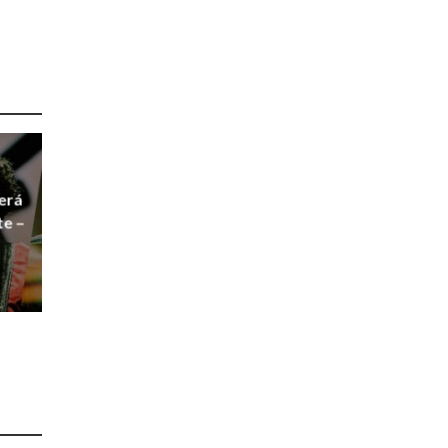
erá
te –