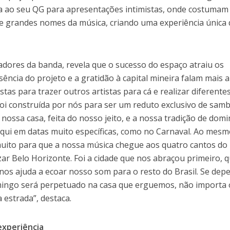
a ao seu QG para apresentações intimistas, onde costumam
 e grandes nomes da música, criando uma experiência única 
adores da banda, revela que o sucesso do espaço atraiu os
ência do projeto e a gratidão à capital mineira falam mais al
tas para trazer outros artistas para cá e realizar diferente
foi construída por nós para ser um reduto exclusivo de sam
ossa casa, feita do nosso jeito, e a nossa tradição de dom
aqui em datas muito específicas, como no Carnaval. Ao mes
ito para que a nossa música chegue aos quatro cantos do 
zar Belo Horizonte. Foi a cidade que nos abraçou primeiro, 
os ajuda a ecoar nosso som para o resto do Brasil. Se dep
mingo será perpetuado na casa que erguemos, não importa 
estrada”, destaca.
experiência