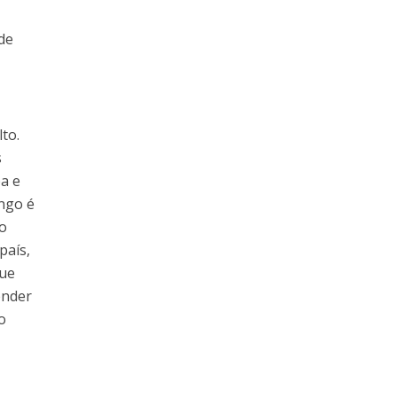
de
to.
s
ba e
ingo é
mo
país,
que
ender
o