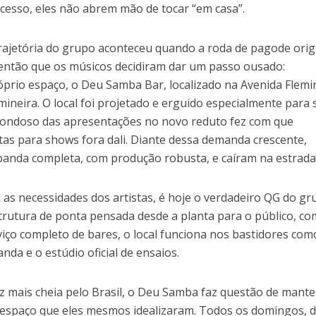
esso, eles não abrem mão de tocar “em casa”.
trajetória do grupo aconteceu quando a roda de pagode orig
i então que os músicos decidiram dar um passo ousado:
óprio espaço, o Deu Samba Bar, localizado na Avenida Flemi
mineira. O local foi projetado e erguido especialmente para 
trondoso das apresentações no novo reduto fez com que
s para shows fora dali. Diante dessa demanda crescente,
anda completa, com produção robusta, e caíram na estrada
 as necessidades dos artistas, é hoje o verdadeiro QG do gr
trutura de ponta pensada desde a planta para o público, co
rviço completo de bares, o local funciona nos bastidores com
anda e o estúdio oficial de ensaios.
mais cheia pelo Brasil, o Deu Samba faz questão de mante
 espaço que eles mesmos idealizaram. Todos os domingos, 