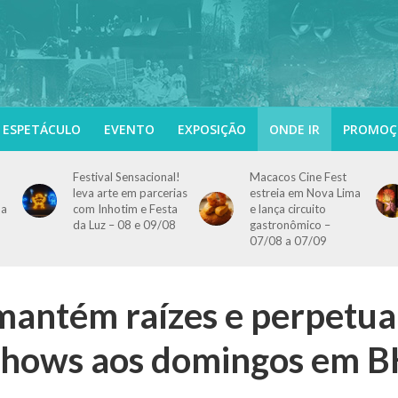
ESPETÁCULO
EVENTO
EXPOSIÇÃO
ONDE IR
PROMOÇ
Festival Sensacional!
Macacos Cine Fest
leva arte em parcerias
estreia em Nova Lima
 a
com Inhotim e Festa
e lança circuito
da Luz – 08 e 09/08
gastronômico –
07/08 a 07/09
antém raízes e perpetua
 shows aos domingos em 