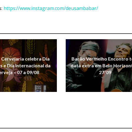
s
:
https://www.instagram.com/deusambabar/
Cervejaria celebra Dia
Barão Vermelho Encontro t
s e Dia Internacional da
data extra em Belo Horizon
rveja – 07 a 09/08
27/09