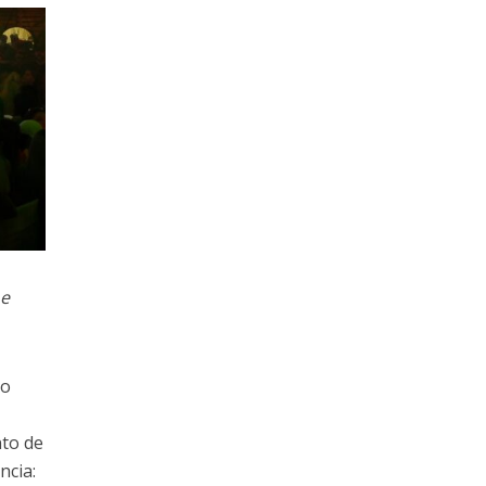
 e
lo
nto de
ncia: