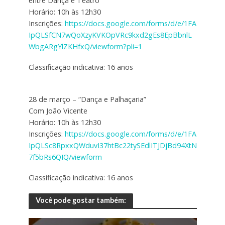
entre Dança e Teatro”
Horário: 10h às 12h30
Inscrições:
https://docs.google.com/forms/d/e/1FA
IpQLSfCN7wQoXzyKVKOpVRc9kxd2gEs8EpBbnlL
WbgARgYlZKHfxQ/viewform?pli=1
Classificação indicativa: 16 anos
28 de março – “Dança e Palhaçaria”
Com João Vicente
Horário: 10h às 12h30
Inscrições:
https://docs.google.com/forms/d/e/1FA
IpQLSc8RpxxQWduvI37htBc22tySEdlITJDjBd94XtN
7f5bRs6QIQ/viewform
Classificação indicativa: 16 anos
Você pode gostar também: