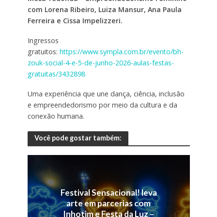
com Lorena Ribeiro, Luiza Mansur, Ana Paula
Ferreira e Cissa Impelizzeri.
Ingressos
gratuitos:
https://www.sympla.com.br/evento/bh-
zouk-social-4-e-5-de-junho-2026-aulas-festas-
gratuitas/3432898
Uma experiência que une dança, ciência, inclusão
e empreendedorismo por meio da cultura e da
conexão humana.
Você pode gostar também:
Festival Sensacional! leva
arte em parcerias com
Inhotim e Festa da Luz –