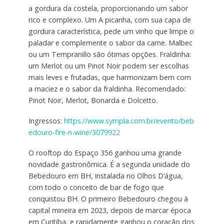
a gordura da costela, proporcionando um sabor
rico e complexo. Um A picanha, com sua capa de
gordura característica, pede um vinho que limpe o
paladar e complemente o sabor da carne. Malbec
ou um Tempranillo são ótimas opções. Fraldinha:
um Merlot ou um Pinot Noir podem ser escolhas
mais leves e frutadas, que harmonizam bem com
a maciez e o sabor da fraldinha. Recomendado:
Pinot Noir, Merlot, Bonarda e Dolcetto.
Ingressos:
https://www.sympla.com.br/evento/beb
edouro-fire-n-wine/3079922
O rooftop do Espaço 356 ganhou uma grande
novidade gastronômica. É a segunda unidade do
Bebedouro em BH, instalada no Olhos D’água,
com todo o conceito de bar de fogo que
conquistou BH. O primeiro Bebedouro chegou à
capital mineira em 2023, depois de marcar época
em Curitiba, e rapidamente ganhou o coração dos