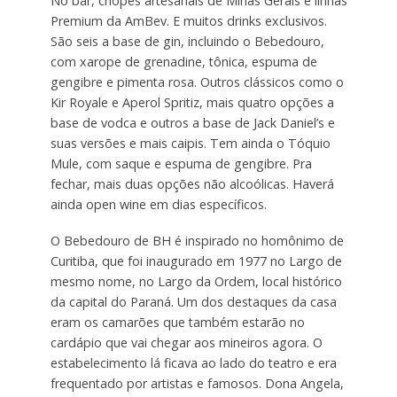
No bar, chopes artesanais de Minas Gerais e linhas
Premium da AmBev. E muitos drinks exclusivos.
São seis a base de gin, incluindo o Bebedouro,
com xarope de grenadine, tônica, espuma de
gengibre e pimenta rosa. Outros clássicos como o
Kir Royale e Aperol Spritiz, mais quatro opções a
base de vodca e outros a base de Jack Daniel’s e
suas versões e mais caipis. Tem ainda o Tóquio
Mule, com saque e espuma de gengibre. Pra
fechar, mais duas opções não alcoólicas. Haverá
ainda open wine em dias específicos.
O Bebedouro de BH é inspirado no homônimo de
Curitiba, que foi inaugurado em 1977 no Largo de
mesmo nome, no Largo da Ordem, local histórico
da capital do Paraná. Um dos destaques da casa
eram os camarões que também estarão no
cardápio que vai chegar aos mineiros agora. O
estabelecimento lá ficava ao lado do teatro e era
frequentado por artistas e famosos. Dona Angela,