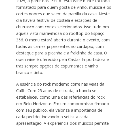
2025, a partir das 19h. A festa Wine n’ Fire foi toda
formatado para quem gosta de vinho, música e os
cortes nobres que saem da parrilla da casa. Neste
dia haverá festival de costela e estações de
churrasco com cortes selecionados. Isso tudo om
aquela vista maravilhosa do rooftop do Espaço
356. O menu estará aberto durante o evento, com
todas as carnes já presentes no cardápio, com
destaque para a picanha e a fraldinha da casa. O
open wine é oferecido pela Castas Importadora e
traz sempre opções de espumantes e vinho
branco e tinto.
A essência do rock moderno corre nas veias da
Ca$h. Com 25 anos de estrada, a banda se
estabeleceu como uma das referências do rock
em Belo Horizonte. Em um compromisso firmado
com seu público, ela valoriza a importância de
cada pedido, inovando o setlist a cada
apresentação. A experiência dos músicos permite