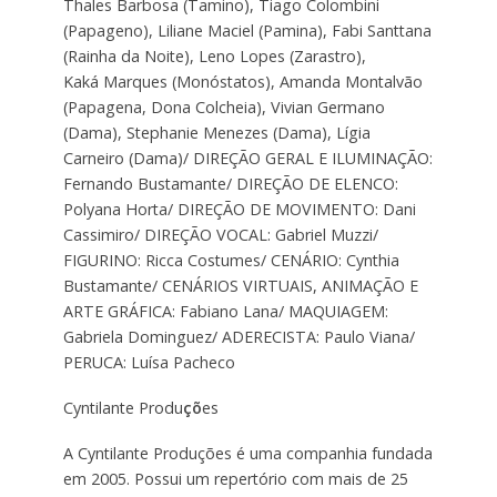
Thales Barbosa (Tamino), Tiago Colombini
(Papageno), Liliane Maciel (Pamina), Fabi Santtana
(Rainha da Noite), Leno Lopes (Zarastro),
Kaká Marques (Monóstatos), Amanda Montalvão
(Papagena, Dona Colcheia), Vivian Germano
(Dama), Stephanie Menezes (Dama), Lígia
Carneiro (Dama)/ DIREÇÃO GERAL E ILUMINAÇÃO:
Fernando Bustamante/ DIREÇÃO DE ELENCO:
Polyana Horta/ DIREÇÃO DE MOVIMENTO: Dani
Cassimiro/ DIREÇÃO VOCAL: Gabriel Muzzi/
FIGURINO: Ricca Costumes/ CENÁRIO: Cynthia
Bustamante/ CENÁRIOS VIRTUAIS, ANIMAÇÃO E
ARTE GRÁFICA: Fabiano Lana/ MAQUIAGEM:
Gabriela Dominguez/ ADERECISTA: Paulo Viana/
PERUCA: Luísa Pacheco
Cyntilante Produ
çõ
es
A Cyntilante Produções é uma companhia fundada
em 2005. Possui um repertório com mais de 25