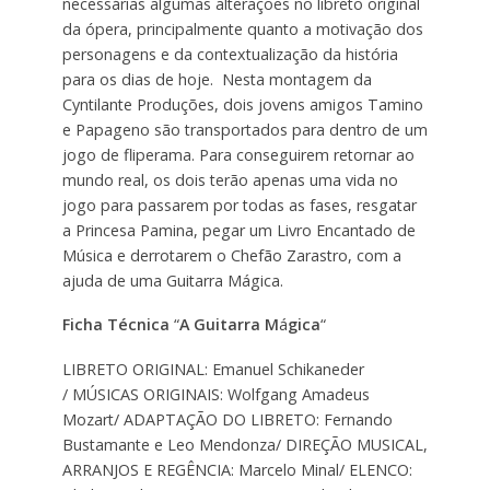
necessárias algumas alterações no libreto original
da ópera, principalmente quanto a motivação dos
personagens e da contextualização da história
para os dias de hoje. Nesta montagem da
Cyntilante Produções, dois jovens amigos Tamino
e Papageno são transportados para dentro de um
jogo de fliperama. Para conseguirem retornar ao
mundo real, os dois terão apenas uma vida no
jogo para passarem por todas as fases, resgatar
a Princesa Pamina, pegar um Livro Encantado de
Música e derrotarem o Chefão Zarastro, com a
ajuda de uma Guitarra Mágica.
Ficha Técnica
“
A Guitarra M
á
gica
“
LIBRETO ORIGINAL: Emanuel Schikaneder
/ MÚSICAS ORIGINAIS: Wolfgang Amadeus
Mozart/ ADAPTAÇÃO DO LIBRETO: Fernando
Bustamante e Leo Mendonza/ DIREÇÃO MUSICAL,
ARRANJOS E REGÊNCIA: Marcelo Minal/ ELENCO: