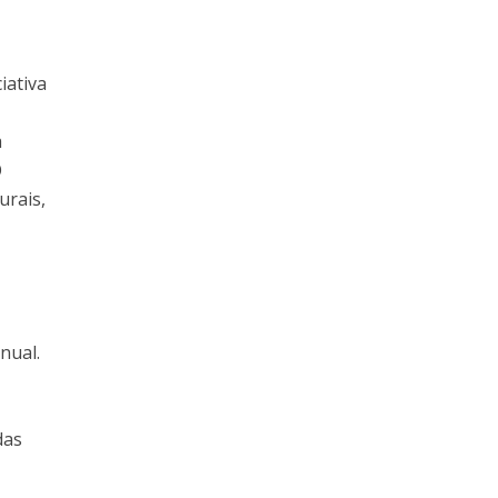
iativa
a
O
urais,
nual.
das