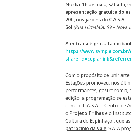
No dia
16 de maio, sábado
, 
apresentação gratuita do es
20h, nos jardins do C.A.S.A.
Sol
(Rua Himalaia, 69 – Nova 
A entrada é gratuita
mediant
h
ttps://www.sympla.com.br/
share_id=copiarlink&referr
Com o propósito de unir arte,
Estações promoveu, nos último
performances, gastronomia, of
edição, a programação se este
como o
C.A.S.A.
– Centro de A
o
Projeto Trilhas
e o Institut
Cultura do Espinhaço), que
as
patrocínio da Vale
. S.A. A p