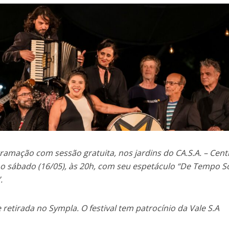
ramação com sessão gratuita, nos jardins do CA.S.A. – Cent
no sábado (16/05), às 20h, com seu espetáculo “De Tempo 
.
e retirada no Sympla
.
O festival tem patrocínio da Vale S.A