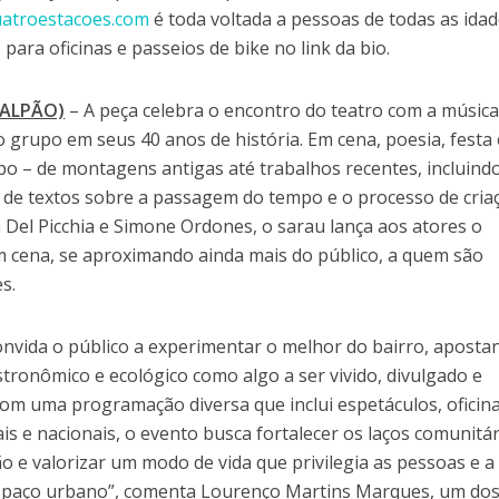
uatroestacoes.com
é toda voltada a pessoas de todas as idad
para oficinas e passeios de bike no link da bio.
ALPÃO)
– A peça celebra o encontro do teatro com a música
 grupo em seus 40 anos de história. Em cena, poesia, festa 
po – de montagens antigas até trabalhos recentes, incluind
de textos sobre a passagem do tempo e o processo de cria
ia Del Picchia e Simone Ordones, o sarau lança aos atores o
m cena, se aproximando ainda mais do público, a quem são
s.
onvida o público a experimentar o melhor do bairro, aposta
astronômico e ecológico como algo a ser vivido, divulgado e
om uma programação diversa que inclui espetáculos, oficina
is e nacionais, o evento busca fortalecer os laços comunitár
 e valorizar um modo de vida que privilegia as pessoas e a
spaço urbano”, comenta Lourenço Martins Marques, um do