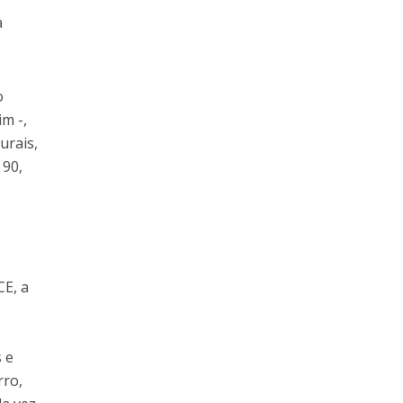
a
o
m -,
urais,
 90,
CE, a
 e
rro,