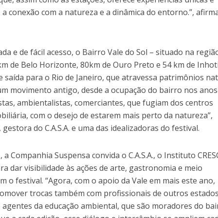
 a conexão com a natureza e a dinâmica do entorno.”, afirm
da e de fácil acesso, o Bairro Vale do Sol – situado na regiã
km de Belo Horizonte, 80km de Ouro Preto e 54 km de Inhoti
 saída para o Rio de Janeiro, que atravessa patrimônios nat
te um movimento antigo, desde a ocupação do bairro nos anos
istas, ambientalistas, comerciantes, que fugiam dos centros
iliária, com o desejo de estarem mais perto da natureza”,
 gestora do C.A.S.A. e uma das idealizadoras do festival.
 a Companhia Suspensa convida o C.A.S.A., o Instituto CRES
ra dar visibilidade às ações de arte, gastronomia e meio
am o festival. “Agora, com o apoio da Vale em mais este ano,
omover trocas também com profissionais de outros estados
 e agentes da educação ambiental, que são moradores do bai