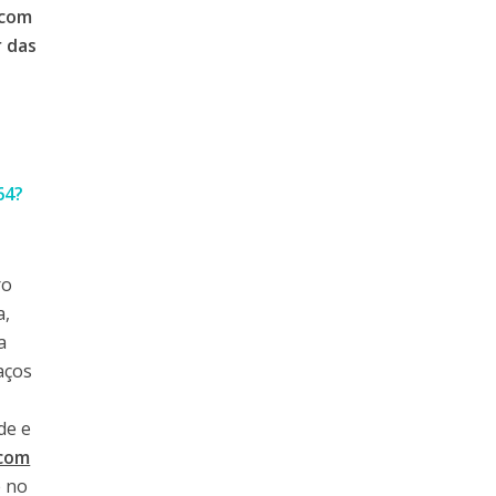
 com
r das
64?
ro
a,
a
aços
de e
com
 no