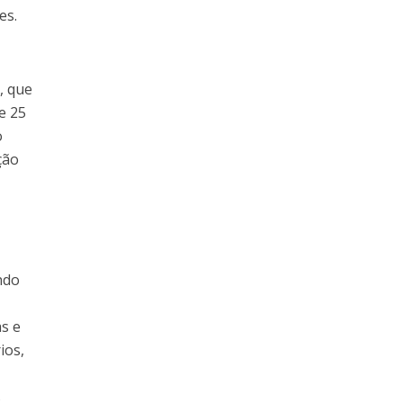
es.
, que
e 25
o
ção
ndo
s e
ios,
s