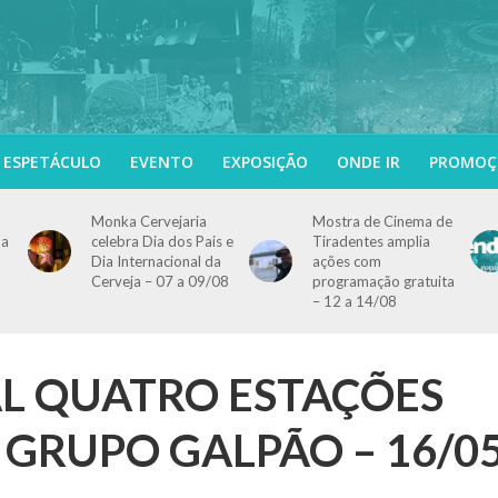
ESPETÁCULO
EVENTO
EXPOSIÇÃO
ONDE IR
PROMOÇ
Monka Cervejaria
Mostra de Cinema de
ma
celebra Dia dos Pais e
Tiradentes amplia
Dia Internacional da
ações com
Cerveja – 07 a 09/08
programação gratuita
– 12 a 14/08
AL QUATRO ESTAÇÕES
m GRUPO GALPÃO – 16/0