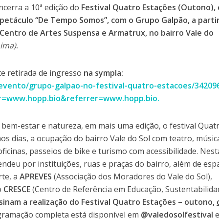
encerra a 10ª edição do
Festival Quatro Estações (Outono),
petáculo “De Tempo Somos”, com o Grupo Galpão, a parti
 – Centro de Artes Suspensa e Armatrux, no bairro Vale do
Lima)
.
e retirada de ingresso
na sympla:
evento/grupo-galpao-no-festival-quatro-estacoes/34209
er=www.hopp.bio&referrer=www.hopp.bio.
 bem-estar e natureza, em mais uma edição, o festival Quat
s dias, a ocupação do bairro Vale do Sol com teatro, músic
icinas, passeios de bike e turismo com acessibilidade. Nest
ndeu por instituições, ruas e praças do bairro, além de esp
rte, a
APREVES
(Associação dos Moradores do Vale do Sol),
o
CRESCE
(Centro de Referência em Educação, Sustentabilida
sinam a realização do Festival Quatro Estações – outono,
rogramação completa está disponível em
@valedosolfestival
e