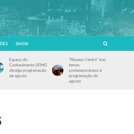
ÕES
SHOW
Espaço do
“Museus Centro” traz
Conhecimento UFMG
temas
divulga programação
contemporâneos à
de agosto
programação de
agosto
5