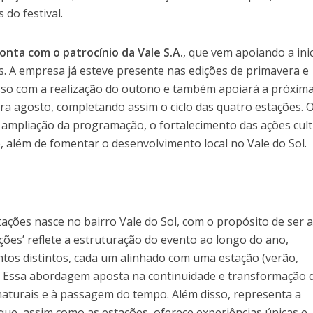
 do festival.
onta com o patrocínio da Vale S.A.
, que vem apoiando a inic
s. A empresa já esteve presente nas edições de primavera e
sso com a realização do outono e também apoiará a próxim
ara agosto, completando assim o ciclo das quatro estações. 
 ampliação da programação, o fortalecimento das ações cult
e, além de fomentar o desenvolvimento local no Vale do Sol.
tações nasce no bairro Vale do Sol, com o propósito de ser a
ções’ reflete a estruturação do evento ao longo do ano,
os distintos, cada um alinhado com uma estação (verão,
. Essa abordagem aposta na continuidade e transformação 
naturais e à passagem do tempo. Além disso, representa a
que, assim como as estações, oferece experiências únicas e