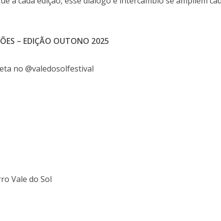
ue a cada edição, esse diálogo e intercâmbio se ampliem ca
ÇÕES – EDIÇÃO OUTONO 2025
ta no @valedosolfestival
rro Vale do Sol