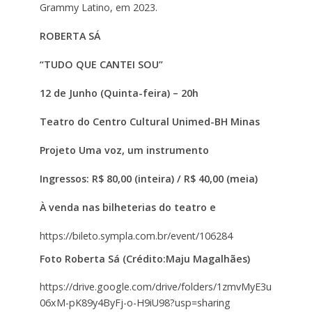
Grammy Latino, em 2023.
ROBERTA SÁ
“TUDO QUE CANTEI SOU”
12 de Junho (Quinta-feira) – 20h
Teatro do Centro Cultural Unimed-BH Minas
Projeto Uma voz, um instrumento
Ingressos: R$ 80,00 (inteira) / R$ 40,00 (meia)
À venda nas bilheterias
do teatro e
https://bileto.sympla.com.br/event/106284
Foto Roberta Sá (
Crédito:Maju Magalhães
)
https://drive.google.com/drive/folders/1zmvMyE3u
06xM-pK89y4ByFj-o-H9iU98?usp=sharing