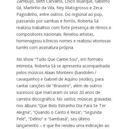
Zambujo, Beth Carvalho, Chico Buarque, Gilberto
Gil, Martinho da Vila, Ney Matogrosso e Zeca
Pagodinho, entre outros. Do regional ao pop,
passando por sambas e forrós, Roberta Sá
realizou trabalhos com forte presença de ritmos e
compositores nacionais. Revelou artistas,
homenageou icônicos nomes e realizou vitoriosas
turnês com assinatura própria.
No show “Tudo Que Cantei Sou”, em formato
intimista, Roberta Sá se apresenta acompanhada
pelos músicos Alaan Monteiro (bandolim /
cavaquinho) e Gabriel de Aquino (violão), para
cantar canções de “Braseiro”, além de outros
sucessos que marcaram os seus 20 anos de
carreira discográfica. No
setlist,
músicas gravadas
nos álbuns “Que Belo Estranho Dia Para Se Ter
Alegria”, “Quando o Canto é Reza”, “Segunda
Pele”, “Delírio” e “Sambasá”, seu último
lançamento – e que lhe rendeu uma indicação ao