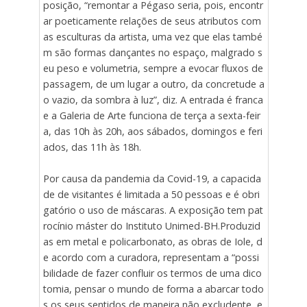
posição, “remontar a Pégaso seria, pois, encontr
ar poeticamente relações de seus atributos com
as esculturas da artista, uma vez que elas també
m são formas dançantes no espaço, malgrado s
eu peso e volumetria, sempre a evocar fluxos de
passagem, de um lugar a outro, da concretude a
o vazio, da sombra à luz”, diz. A entrada é franca
e a Galeria de Arte funciona de terça a sexta-feir
a, das 10h às 20h, aos sábados, domingos e feri
ados, das 11h às 18h.
Por causa da pandemia da Covid-19, a capacida
de de visitantes é limitada a 50 pessoas e é obri
gatório o uso de máscaras. A exposição tem pat
rocínio máster do Instituto Unimed-BH.Produzid
as em metal e policarbonato, as obras de Iole, d
e acordo com a curadora, representam a “possi
bilidade de fazer confluir os termos de uma dico
tomia, pensar o mundo de forma a abarcar todo
s os seus sentidos de maneira não excludente, e