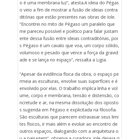
o é uma membrana luz”, atesta.A ideia do Pégas
o veio a fim de mostrar a fusão de ideias contra
ditórias que estão presentes nas obras de Iole.
“Encontrei no mito de Pégaso um paralelo que
me pareceu possível e poético para falar justam
ente dessa fusão entre ideias contraditórias, poi
s Pégaso é um cavalo que voa, um corpo sólido,
volumoso e pesado que vence a força da gravid
ade e se lança no espaço”, ressalta a Ligia.
“Apesar da evidência física da obra, o espaço pe
rmeia as esculturas, envolve suas superfícies e é
envolvido por elas. O trabalho implica linha e vol
ume, corpo e membrana, tensão e distensão, co
ncretude e ar, na mesma dissolução dos oposto
s sugerida em Pégaso e explicitada na filosofia.
São esculturas que parecem extravasar seus limi
tes físicos, ir mais além e evoluir ao encontro de
outros espaços, dialogando com a arquitetura o
u a paisagem”, observa a curadora. Iole deseja q