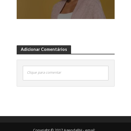
Adicionar Comentários
Clique para comentar
Copyright © 2017 AgendaBH - email: