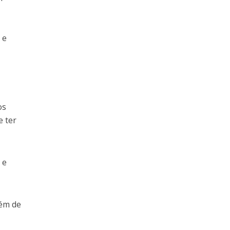
 e
os
e ter
 e
lém de