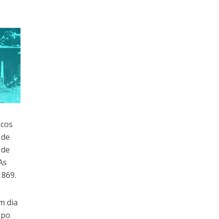
ecos
 de
 de
As
1869.
m dia
mpo