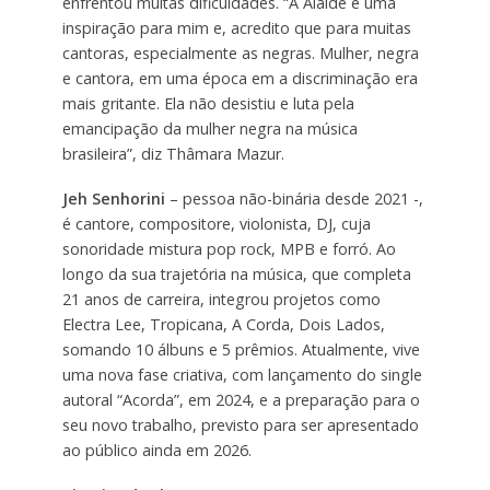
enfrentou muitas dificuldades. “A Alaíde é uma
inspiração para mim e, acredito que para muitas
cantoras, especialmente as negras. Mulher, negra
e cantora, em uma época em a discriminação era
mais gritante. Ela não desistiu e luta pela
emancipação da mulher negra na música
brasileira”, diz Thâmara Mazur.
Jeh Senhorini
– pessoa não-binária desde 2021 -,
é cantore, compositore, violonista, DJ, cuja
sonoridade mistura pop rock, MPB e forró. Ao
longo da sua trajetória na música, que completa
21 anos de carreira, integrou projetos como
Electra Lee, Tropicana, A Corda, Dois Lados,
somando 10 álbuns e 5 prêmios. Atualmente, vive
uma nova fase criativa, com lançamento do single
autoral “Acorda”, em 2024, e a preparação para o
seu novo trabalho, previsto para ser apresentado
ao público ainda em 2026.