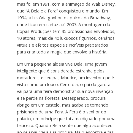
mas foi em 1991, com a animação da Walt Disney,
que “A Bela e a Fera” conquistou o mundo. Em
1994, a história ganhou os palcos da Broadway,
onde ficou em cartaz até 2007. A montagem da
Copas Produções tem 35 profissionais envolvidos,
10 atores, mais de 40 luxuosos figurinos, cenários
virtuais e efeitos especiais incríveis preparados
para criar toda a magia que envolve a história.
Em uma pequena aldeia vive Bela, uma jovem
inteligente que é considerada estranha pelos
moradores, e seu pai, Maurice, um inventor que é
visto como um louco. Certo dia, o pai da garota
vai para uma feira demonstrar sua nova invenção
e se perde na floresta. Desesperado, procura
abrigo em um castelo, mas acaba se tornando
prisioneiro de uma Fera. A Fera é o senhor do
palácio, um príncipe que foi amaldiçoado por uma
feiticeira. Quando Bela sente que algo aconteceu
ao seu pai, vai a sua procura. Ela o encontra e faz