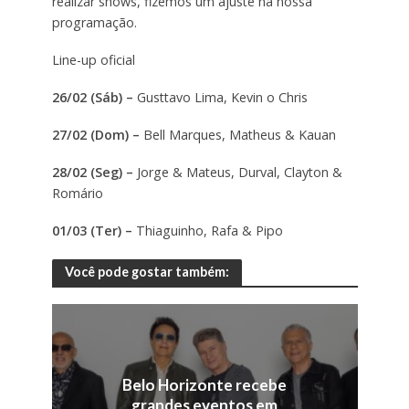
realizar shows, fizemos um ajuste na nossa
programação.
Line-up oficial
26/02 (Sáb) –
Gusttavo Lima, Kevin o Chris
27/02 (Dom) –
Bell Marques, Matheus & Kauan
28/02 (Seg) –
Jorge & Mateus, Durval, Clayton &
Romário
01/03 (Ter) –
Thiaguinho, Rafa & Pipo
Você pode gostar também:
Belo Horizonte recebe
grandes eventos em