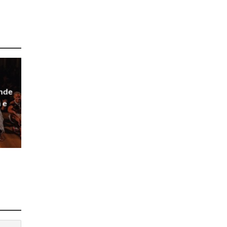
ande
 e