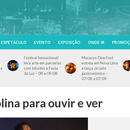
ESPETÁCULO
EVENTO
EXPOSIÇÃO
ONDE IR
PROMOÇ
Festival Sensacional!
Macacos Cine Fest
leva arte em parcerias
estreia em Nova Lima
 a
com Inhotim e Festa
e lança circuito
da Luz – 08 e 09/08
gastronômico –
07/08 a 07/09
lina para ouvir e ver