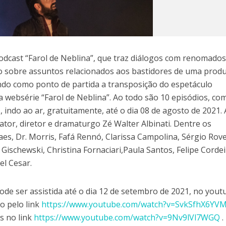
podcast “Farol de Neblina”, que traz diálogos com renomado
ico sobre assuntos relacionados aos bastidores de uma prod
endo como ponto de partida a transposição do espetáculo
 a websérie “Farol de Neblina”. Ao todo são 10 episódios, c
, indo ao ar, gratuitamente, até o dia 08 de agosto de 2021. 
tor, diretor e dramaturgo Zé Walter Albinati. Dentre os
s, Dr. Morris, Fafá Rennó, Clarissa Campolina, Sérgio Rove
Gischewski, Christina Fornaciari,Paula Santos, Felipe Cordei
el Cesar.
ode ser assistida até o dia 12 de setembro de 2021, no yout
o pelo link
https://www.youtube.com/watch?v=SvkSfhX6YV
s no link
https://www.youtube.com/watch?v=9Nv9lVl7WGQ
.