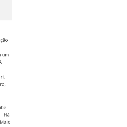
s
ução
om um
A
ri,
ro,
ube
M
. Há
 Mais