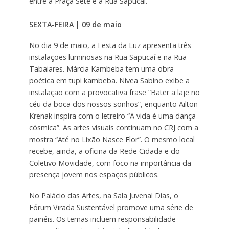
entre a Praça Sete e a Rua Sapucaí.
SEXTA-FEIRA | 09 de maio
No dia 9 de maio, a Festa da Luz apresenta três
instalações luminosas na Rua Sapucaí e na Rua
Tabaiares. Márcia Kambeba tem uma obra
poética em tupi kambeba. Nívea Sabino exibe a
instalação com a provocativa frase “Bater a laje no
céu da boca dos nossos sonhos”, enquanto Ailton
Krenak inspira com o letreiro “A vida é uma dança
cósmica”. As artes visuais continuam no CRJ com a
mostra “Até no Lixão Nasce Flor”. O mesmo local
recebe, ainda, a oficina da Rede Cidadã e do
Coletivo Movidade, com foco na importância da
presença jovem nos espaços públicos.
No Palácio das Artes, na Sala Juvenal Dias, o
Fórum Virada Sustentável promove uma série de
painéis. Os temas incluem responsabilidade