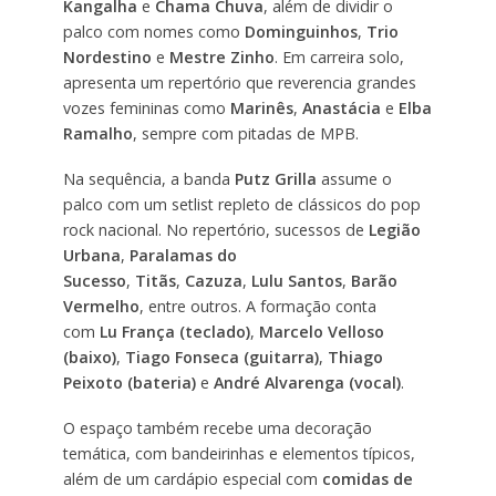
Kangalha
e
Chama Chuva
, além de dividir o
palco com nomes como
Dominguinhos
,
Trio
Nordestino
e
Mestre Zinho
. Em carreira solo,
apresenta um repertório que reverencia grandes
vozes femininas como
Marinês
,
Anastácia
e
Elba
Ramalho
, sempre com pitadas de MPB.
Na sequência, a banda
Putz Grilla
assume o
palco com um setlist repleto de clássicos do pop
rock nacional. No repertório, sucessos de
Legião
Urbana
,
Paralamas do
Sucesso
,
Titãs
,
Cazuza
,
Lulu Santos
,
Barão
Vermelho
, entre outros. A formação conta
com
Lu França (teclado)
,
Marcelo Velloso
(baixo)
,
Tiago Fonseca (guitarra)
,
Thiago
Peixoto (bateria)
e
André Alvarenga (vocal)
.
O espaço também recebe uma decoração
temática, com bandeirinhas e elementos típicos,
além de um cardápio especial com
comidas de