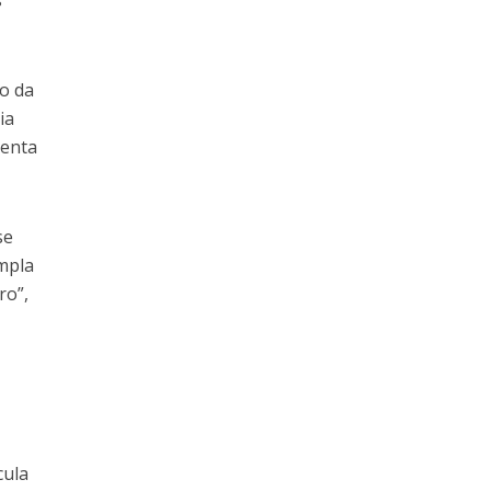
o da
ia
menta
se
ampla
ro”,
cula