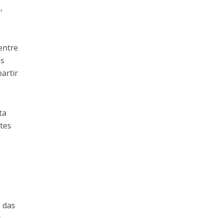
,
entre
es
partir
ta
tes
z das
s