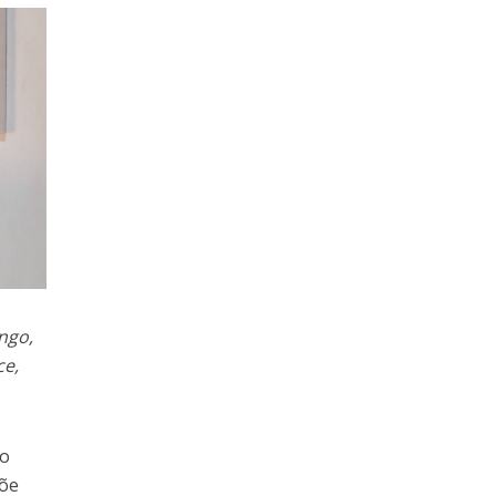
ngo,
ce,
go
põe