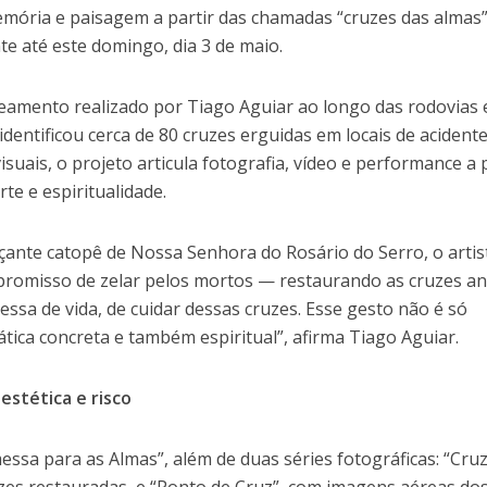
mória e paisagem a partir das chamadas “cruzes das almas”
te até este domingo, dia 3 de maio.
amento realizado por Tiago Aguiar ao longo das rodovias 
identificou cerca de 80 cruzes erguidas em locais de acident
visuais, o projeto articula fotografia, vídeo e performance a 
te e espiritualidade.
ante catopê de Nossa Senhora do Rosário do Serro, o artis
romisso de zelar pelos mortos — restaurando as cruzes an
essa de vida, de cuidar dessas cruzes. Esse gesto não é só
ática concreta e também espiritual”, afirma Tiago Aguiar.
estética e risco
ssa para as Almas”, além de duas séries fotográficas: “Cru
uzes restauradas, e “Ponto de Cruz”, com imagens aéreas do