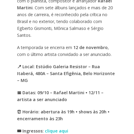
com o pianista, compositor e arranjador
Rafael
Martini
. Com sete álbuns lançados e mais de 20
anos de carreira, é reconhecido pela crítica no
Brasil e no exterior, tendo colaborado com
Egberto Gismonti, Mônica Salmaso e Sérgio
Santos.
A temporada se encerra em
12 de novembro
,
com o último artista convidado a ser anunciado.
📍 Local: Estúdio Galeria Resistor – Rua
Itaberá, 480A – Santa Efigênia, Belo Horizonte
– MG
📅 Datas: 09/10 – Rafael Martini • 12/11 –
artista a ser anunciado
⏰ Horário: abertura às 19h • shows às 20h •
encerramento às 23h
🎟️ Ingressos:
clique aqui