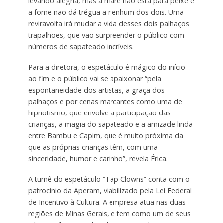
levando alegria, mas a maré não está para peixe e
a fome não dá trégua a nenhum dos dois. Uma
reviravolta irá mudar a vida desses dois palhaços
trapalhões, que vão surpreender o público com
números de sapateado incríveis.
Para a diretora, o espetáculo é mágico do início
ao fim e o público vai se apaixonar “pela
espontaneidade dos artistas, a graça dos
palhaços e por cenas marcantes como uma de
hipnotismo, que envolve a participação das
crianças, a magia do sapateado e a amizade linda
entre Bambu e Capim, que é muito próxima da
que as próprias crianças têm, com uma
sinceridade, humor e carinho”, revela Érica.
A turnê do espetáculo “Tap Clowns” conta com o
patrocínio da Aperam, viabilizado pela Lei Federal
de Incentivo à Cultura. A empresa atua nas duas
regiões de Minas Gerais, e tem como um de seus