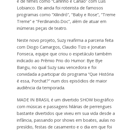
e de filmes como “Carlinho e Carlão” com Luís
Lobianco. Ele ainda foi roteirista de famosos
programas como “Xilindró”, “Baby e Rose”, “Treme
Treme” e “Ferdinando.Doc”, além de atuar em
inúmeras peças de teatro.
Neste novo projeto, Suzy reafirma a parceria feita
com Diogo Camargos, Claudio Tizo e Jonatan
Fonseca, equipe que criou o espetáculo também
indicado ao Prêmio Prio do Humor: Bye Bye
Bangu, no qual Suzy saiu vencedora e foi
convidada a participar do programa “Que História
é essa, Porchat?” num dos episódios de maior
audiência da temporada.
MADE IN BRASIL é um divertido SHOW biográfico
com músicas e passagens hilárias de perrengues
bastante divertidos que viveu em sua vida desde a
infância, passando por shows em boates, aulas no
presídio, festas de casamento e o dia em que foi