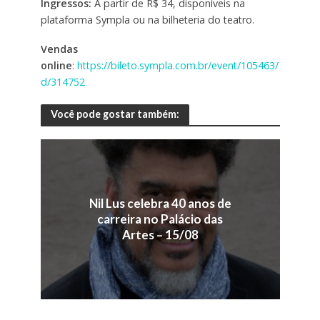
Ingressos:
A partir de R$ 34, disponíveis na
plataforma Sympla ou na bilheteria do teatro.
Vendas
online
:
https://bileto.sympla.com.br/event/105463/
d/314752
Você pode gostar também:
Nil Lus celebra 40 anos de
carreira no Palácio das
Artes – 15/08