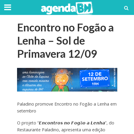
Encontro no Fogão a
Lenha – Sol de
Primavera 12/09
Paladino promove Encontro no Fogão a Lenha em
setembro
O projeto “𝙀𝙣𝙘𝙤𝙣𝙩𝙧𝙤𝙨 𝙣𝙤 𝙁𝙤𝙜ã𝙤 𝙖 𝙇𝙚𝙣𝙝𝙖”, do
Restaurante Paladino, apresenta uma edição