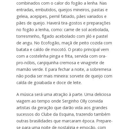
combinados com o calor do fogão a lenha. Nas
entradas, embutidos, queijos mineiros, pastas e
geleia, acepipes, pernil fatiado, pães variados e
pães de queijo. Haverá tira-gostos e preparações
no fogão a lenha, como: carne de sol acebolada,
torresminho, fígado acebolado com jiló e pastel
de angu. No Ecofogão, maçã de peito cozida com
batata e caldo de mocotó. O prato principal vem
com a costelinha pinga e frita, servida com ora-
pro-nóbis, canjiquinha cremosa e vinagrete de
mamão verde. E para fechar a noite, a sobremesa
não podia ser mais mineira: sorvete de queijo com
calda de goiabada e doce de leite.
A música será uma atração à parte. Uma deliciosa
viagem ao tempo onde Serginho Olly convida
artistas da geração que darão vida aos grandes
sucessos do Clube da Esquina, trazendo também
outras brasilidades que marcaram época. Prepare-
se para uma noite de nostalgia e emoção, com