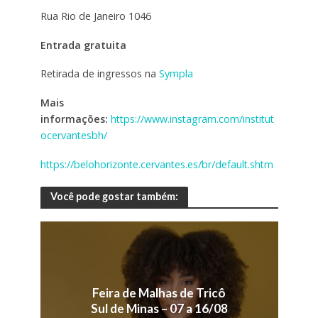
Rua Rio de Janeiro 1046
Entrada gratuita
Retirada de ingressos na
Sympla
Mais
informações:
https://www.instagram.com/institut
ocervantesbh/
https://belohorizonte.cervantes.es/br/default.shtm
Você pode gostar também:
Feira de Malhas de Tricô
Sul de Minas – 07 a 16/08