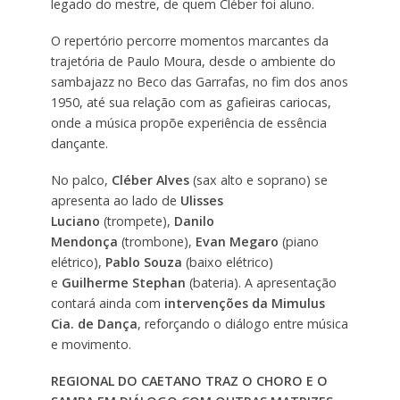
legado do mestre, de quem Cléber foi aluno.
O repertório percorre momentos marcantes da
trajetória de Paulo Moura, desde o ambiente do
sambajazz no Beco das Garrafas, no fim dos anos
1950, até sua relação com as gafieiras cariocas,
onde a música propõe experiência de essência
dançante.
No palco,
Cléber Alves
(sax alto e soprano) se
apresenta ao lado de
Ulisses
Luciano
(trompete),
Danilo
Mendonça
(trombone),
Evan Megaro
(piano
elétrico),
Pablo Souza
(baixo elétrico)
e
Guilherme Stephan
(bateria). A apresentação
contará ainda com
intervenções da Mimulus
Cia. de Dança
, reforçando o diálogo entre música
e movimento.
REGIONAL DO CAETANO TRAZ O CHORO E O