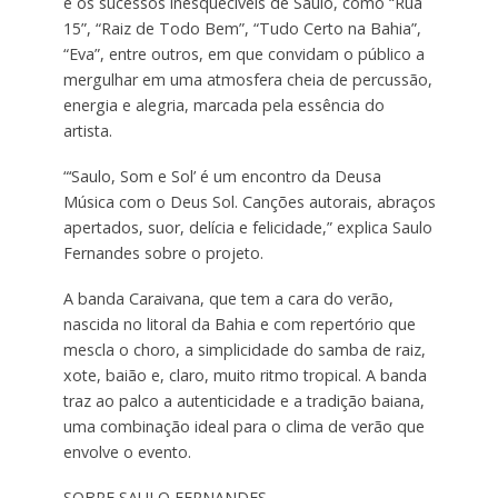
e os sucessos inesquecíveis de Saulo, como “Rua
15”, “Raiz de Todo Bem”, “Tudo Certo na Bahia”,
“Eva”, entre outros, em que convidam o público a
mergulhar em uma atmosfera cheia de percussão,
energia e alegria, marcada pela essência do
artista.
“‘Saulo, Som e Sol’ é um encontro da Deusa
Música com o Deus Sol. Canções autorais, abraços
apertados, suor, delícia e felicidade,” explica Saulo
Fernandes sobre o projeto.
A banda Caraivana, que tem a cara do verão,
nascida no litoral da Bahia e com repertório que
mescla o choro, a simplicidade do samba de raiz,
xote, baião e, claro, muito ritmo tropical. A banda
traz ao palco a autenticidade e a tradição baiana,
uma combinação ideal para o clima de verão que
envolve o evento.
SOBRE SAULO FERNANDES