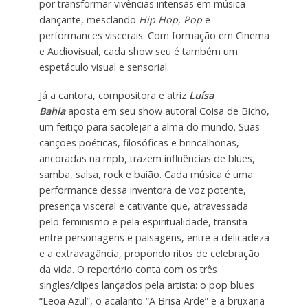
por transformar vivências intensas em música
dançante, mesclando
Hip Hop
,
Pop
e
performances viscerais. Com formação em Cinema
e Audiovisual, cada show seu é também um
espetáculo visual e sensorial.
Já a cantora, compositora e atriz
Luísa
Bahia
aposta em seu show autoral Coisa de Bicho,
um feitiço para sacolejar a alma do mundo. Suas
canções poéticas, filosóficas e brincalhonas,
ancoradas na mpb, trazem influências de blues,
samba, salsa, rock e baião. Cada música é uma
performance dessa inventora de voz potente,
presença visceral e cativante que, atravessada
pelo feminismo e pela espiritualidade, transita
entre personagens e paisagens, entre a delicadeza
e a extravagância, propondo ritos de celebração
da vida. O repertório conta com os três
singles/clipes lançados pela artista: o pop blues
“Leoa Azul”, o acalanto “A Brisa Arde” e a bruxaria