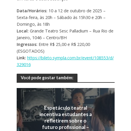
Data/Horários:
10 a 12 de outubro de 2025 –
Sexta-feira, às 20h – Sábado às 15h30 e 20h –
Domingo, às 18h
Local:
Grande Teatro Sesc Palladium – Rua Rio de
Janeiro, 1046 – Centro/BH
Ingressos:
Entre R$ 25,00 e R$ 220,00
(ESGOTADOS)
Link:
https://bileto.sympla.com.br/event/108553/d/
329016
Você pode gostar também:
Espetáculo teatral
incentiva estudantes a
refletirem sobre o
futuro profissional –