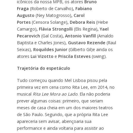
icônicos da nossa MPB, os atores
Bruno
Fraga
(Roberto de Carvalho)
, Fabiano
Augusto
(Ney Matogrosso)
, Carol
Portes
(Censora Solange)
, Debora Reis
(Hebe
Camargo)
, Flávia Strongolli
(Elis Regina)
, Yael
Pecarovich
(Gal Costa)
, Antonio Vanfill
(Arnaldo
Baptista e Charles Jones),
Gustavo Rezende
(Raul
Seixas),
Roquildes Junior
(Gilberto Gil)e ainda os
atores
Lui Vizotto
e
Priscila Esteves
(swing).
Trajetória do espetáculo
Tudo começou quando Mel Lisboa pisou pela
primeira vez em cena como Rita Lee, em 2014, no
musical
Rita Lee Mora ao Lado
. Ela não poderia
prever algumas coisas: primeiro, que seriam
meses de casa cheia em um dos maiores teatros
de São Paulo. Segundo, que a própria Rita Lee
apareceria sem avisar, abençoaria sua
performance e ainda voltaria para assistir ao