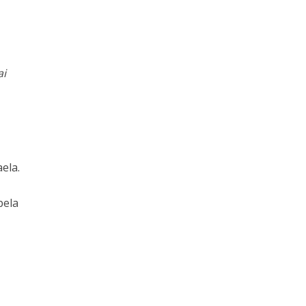
ai
ela.
pela