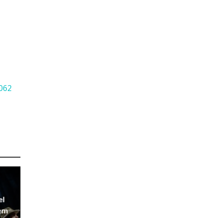
6062
el
 em