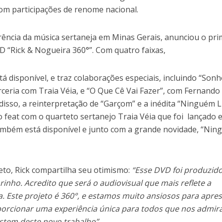
om participações de renome nacional.
rência da música sertaneja em Minas Gerais, anunciou o pri
“Rick & Nogueira 360°”. Com quatro faixas,
tá disponível, e traz colaborações especiais, incluindo “Son
ceria com Traia Véia, e “O Que Cê Vai Fazer”, com Fernando
isso, a reinterpretação de “Garçom” e a inédita “Ninguém L
feat com o quarteto sertanejo Traia Véia que foi lançado e
ambém está disponível e junto com a grande novidade, “Ni
eto, Rick compartilha seu otimismo:
“Esse DVD foi produzid
rinho. Acredito que será o audiovisual que mais reflete a
a. Este projeto é 360°, e estamos muito ansiosos para apre
porcionar uma experiência única para todos que nos admir
tem deste novo trabalho”
.