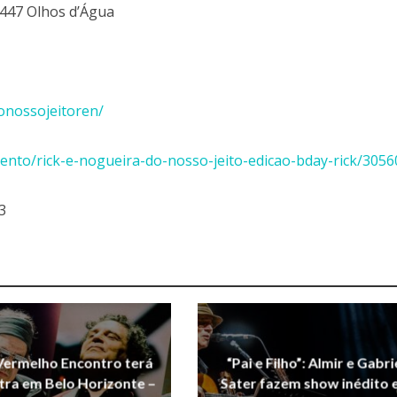
 447 Olhos d’Água
onossojeitoren/
ento/rick-e-nogueira-do-nosso-jeito-edicao-bday-rick/305
3
Vermelho Encontro terá
“Pai e Filho”: Almir e Gabri
tra em Belo Horizonte –
Sater fazem show inédito