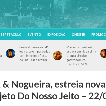
ESPETÁCULO
EVENTO
EXPOSIÇÃO
ONDE IR
PROMOÇ
Festival Sensacional!
Macacos Cine Fest
leva arte em parcerias
estreia em Nova Lima
 a
com Inhotim e Festa
e lança circuito
da Luz – 08 e 09/08
gastronômico –
07/08 a 07/09
k & Nogueira, estreia nova
jeto Do Nosso Jeito – 22/