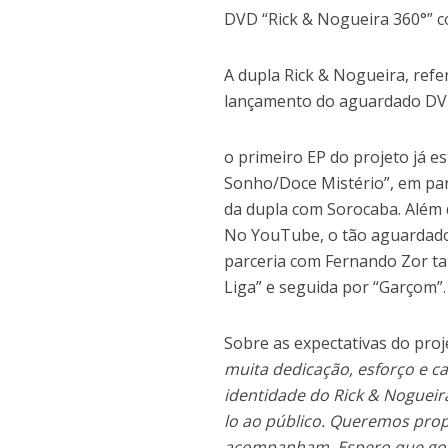
DVD “Rick & Nogueira 360°” c
A dupla Rick & Nogueira, refe
lançamento do aguardado DVD 
o primeiro EP do projeto já es
Sonho/Doce Mistério”, em par
da dupla com Sorocaba. Além d
No YouTube, o tão aguardado 
parceria com Fernando Zor t
Liga” e seguida por “Garçom”.
Sobre as expectativas do proj
muita dedicação, esforço e ca
identidade do Rick & Nogueir
lo ao público. Queremos pro
acompanham. Espero que gos