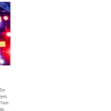
 Do
gem.
. Tem
 do