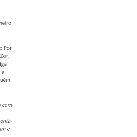
meiro
ho Por
 Zor,
iga”.
 a
nguém
o com
sentá-
am e