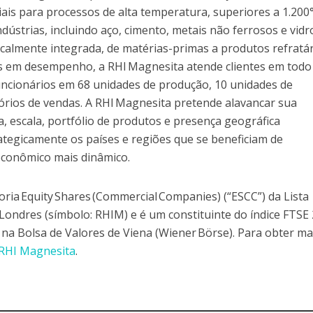
iais para processos de alta temperatura, superiores a 1.200
ústrias, incluindo aço, cimento, metais não ferrosos e vidr
calmente integrada, de matérias-primas a produtos refratár
s em desempenho, a RHI Magnesita atende clientes em todo
ncionários em 68 unidades de produção, 10 unidades de
tórios de vendas. A RHI Magnesita pretende alavancar sua
a, escala, portfólio de produtos e presença geográfica
trategicamente os países e regiões que se beneficiam de
 econômico mais dinâmico.
oria Equity Shares (Commercial Companies) (“ESCC”) da Lista
e Londres (símbolo: RHIM) e é um constituinte do índice FTSE 
na Bolsa de Valores de Viena (Wiener Börse). Para obter ma
RHI Magnesita
.