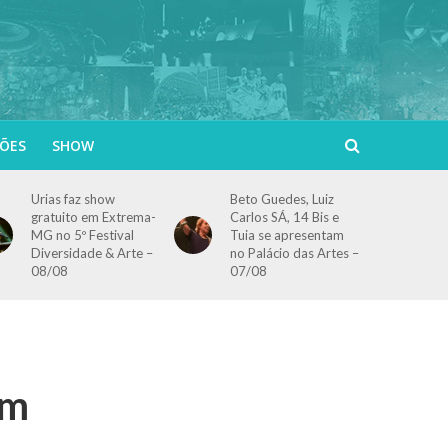
ÕES
SHOW
Urias faz show
Beto Guedes, Luiz
gratuito em Extrema-
Carlos SÁ, 14 Bis e
MG no 5º Festival
Tuia se apresentam
Diversidade & Arte –
no Palácio das Artes –
08/08
07/08
em