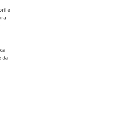
ril e
ara
o
ica
e da