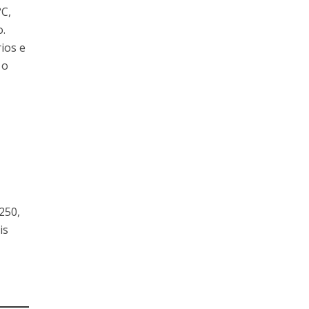
°C,
o.
ios e
 o
250,
is