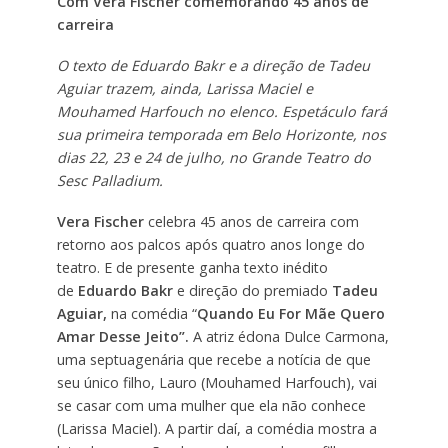
Com Vera Fischer comemorando 45 anos de
carreira
O texto de Eduardo Bakr e a direção de Tadeu
Aguiar trazem, ainda, Larissa Maciel e
Mouhamed Harfouch no elenco. Espetáculo fará
sua primeira temporada em Belo Horizonte, nos
dias 22, 23 e 24 de julho, no Grande Teatro do
Sesc Palladium.
Vera Fischer
celebra 45 anos de carreira com
retorno aos palcos após quatro anos longe do
teatro. E de presente ganha texto inédito
de
Eduardo Bakr
e direção do premiado
Tadeu
Aguiar,
na comédia “
Quando Eu For Mãe Quero
Amar Desse Jeito”.
A atriz édona Dulce Carmona,
uma septuagenária que recebe a notícia de que
seu único filho, Lauro (Mouhamed Harfouch), vai
se casar com uma mulher que ela não conhece
(Larissa Maciel). A partir daí, a comédia mostra a