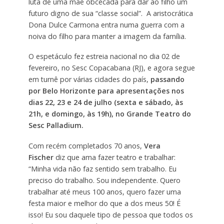
luta de uma mãe obcecada para dar ao filho um
futuro digno de sua “classe social”. A aristocrática
Dona Dulce Carmona entra numa guerra com a
noiva do filho para manter a imagem da família.
O espetáculo fez estreia nacional no dia 02 de
fevereiro, no Sesc Copacabana (RJ), e agora segue
em turnê por várias cidades do país,
passando
por Belo Horizonte para apresentações nos
dias 22, 23 e 24 de julho (sexta e sábado, às
21h, e domingo, às 19h), no Grande Teatro do
Sesc Palladium.
Com recém completados 70 anos,
Vera
Fischer
diz que ama fazer teatro e trabalhar:
“Minha vida não faz sentido sem trabalho. Eu
preciso do trabalho. Sou independente. Quero
trabalhar até meus 100 anos, quero fazer uma
festa maior e melhor do que a dos meus 50! É
isso! Eu sou daquele tipo de pessoa que todos os