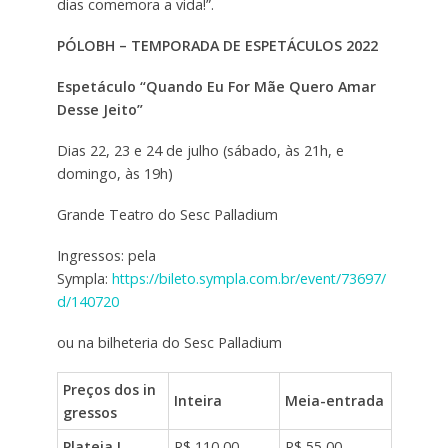
dias comemora a vida!”.
PÓLOBH – TEMPORADA DE ESPETÁCULOS 2022
Espetáculo
“
Quando Eu For Mãe Quero Amar
Desse Jeito”
Dias 22, 23 e 24 de julho (sábado, às 21h, e
domingo, às 19h)
Grande Teatro do Sesc Palladium
Ingressos: pela
Sympla:
https://bileto.sympla.com.br/event/73697/
d/140720
ou na bilheteria do Sesc Palladium
Preços dos in
Inteira
Meia-entrada
gressos
Plateia I
R$ 110,00
R$ 55,00