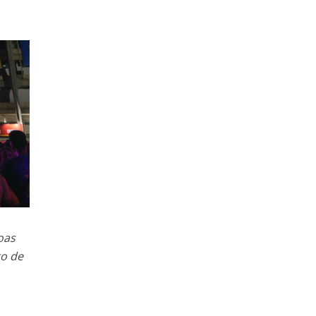
oas
to de