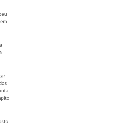
ebeu
o em
a
a
car
 dos
onta
apito
osto