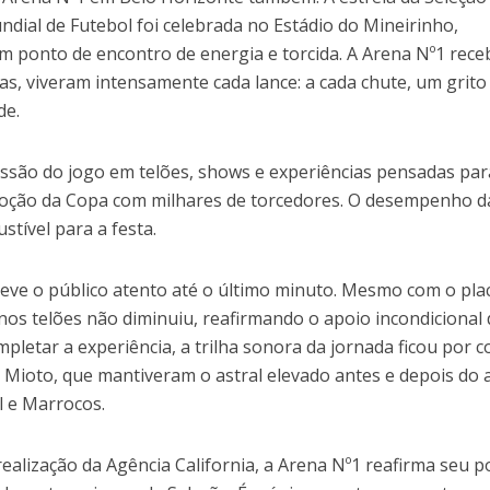
dial de Futebol foi celebrada no Estádio do Mineirinho,
m ponto de encontro de energia e torcida. A Arena Nº1 rec
as, viveram intensamente cada lance: a cada chute, um grit
de.
issão do jogo em telões, shows e experiências pensadas par
oção da Copa com milhares de torcedores. O desempenho d
stível para a festa.
teve o público atento até o último minuto. Mesmo com o pla
 nos telões não diminuiu, reafirmando o apoio incondicional
mpletar a experiência, a trilha sonora da jornada ficou por c
 Mioto, que mantiveram o astral elevado antes e depois do 
l e Marrocos.
alização da Agência California, a Arena Nº1 reafirma seu p