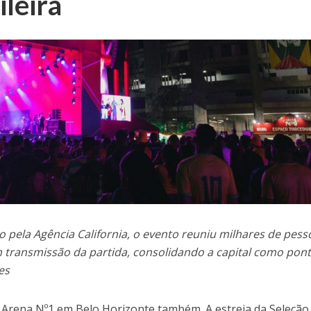
ileira
 pela Agência California, o evento reuniu milhares de pess
 transmissão da partida, consolidando a capital como pon
es
 Arena Nº1 em Belo Horizonte também. A estreia da Seleção