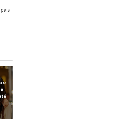
 pais
a o
de
até