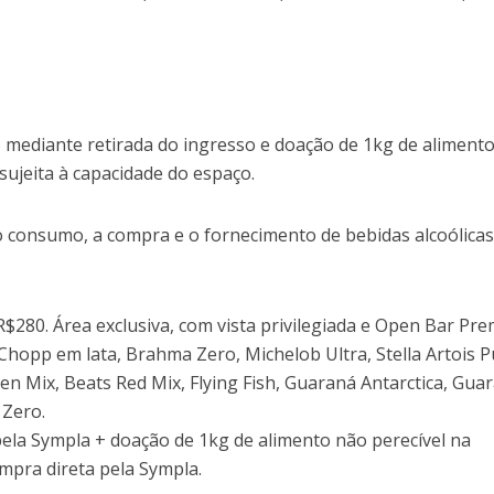
o mediante retirada do ingresso e doação de 1kg de aliment
 sujeita à capacidade do espaço.
o o consumo, a compra e o fornecimento de bebidas alcoólica
 R$280. Área exclusiva, com vista privilegiada e Open Bar Pr
pp em lata, Brahma Zero, Michelob Ultra, Stella Artois P
en Mix, Beats Red Mix, Flying Fish, Guaraná Antarctica, Gua
 Zero.
pela Sympla + doação de 1kg de alimento não perecível na
ompra direta pela Sympla.