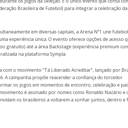
 durante os jogos da Seleção. É o único evento que conta co
ederação Brasileira de Futebol) para integrar a celebração d
ltaneamente em diversas capitais, a Arena Nº1 une futebol
ma experiência única. O evento oferece opções de acesso 
sso gratuito) até a área Backstage (experiência premium co
tralizada na plataforma Sympla.
a com o movimento “Tá Liberado Acreditar”, lançado por B
6. A campanha propõe reacender a confiança do torcedor
sformar os jogos em momentos de encontro, celebração e pa
 O movimento é assinado por nomes como Ronaldo Nazário e 
onvidam os brasileiros a voltarem a sonhar juntos, dentro e 