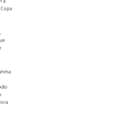
m a
a Copa
,
que
m
rahma
ixão
o
fora