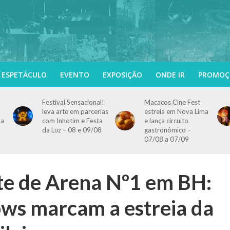
ESPETÁCULO
EVENTO
EXPOSIÇÃO
ONDE IR
PROMOÇ
Festival Sensacional!
Macacos Cine Fest
leva arte em parcerias
estreia em Nova Lima
 a
com Inhotim e Festa
e lança circuito
da Luz – 08 e 09/08
gastronômico –
07/08 a 07/09
ite de Arena Nº1 em BH:
ows marcam a estreia da