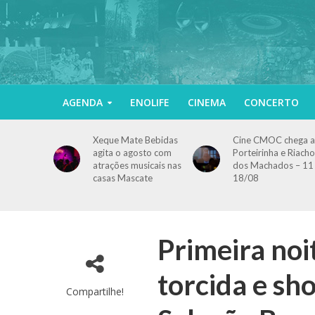
AGENDA
ENOLIFE
CINEMA
CONCERTO
Xeque Mate Bebidas
Cine CMOC chega a
agita o agosto com
Porteirinha e Riacho
atrações musicais nas
dos Machados – 11
casas Mascate
18/08
Primeira no
torcida e sh
Compartilhe!