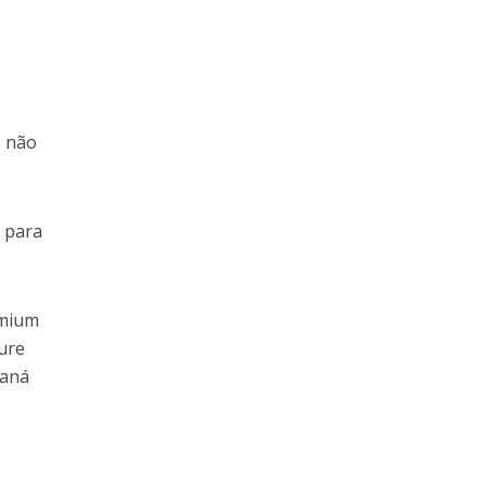
o não
s para
emium
ure
raná