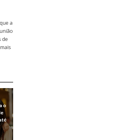
 que a
 união
s de
 mais
a o
de
até