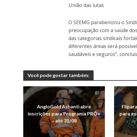
União das lutas
O SEEMG parabenizou o Sindic
preocupação com a saúde dos 
das categorias sindicais forta
diferentes áreas será possíve
saudáveis e seguros”, conclu
Você pode gostar também:
AngloGold Ashanti abre
Flipar
inscrições para Programa PRÓ+
para es
– até 31/08