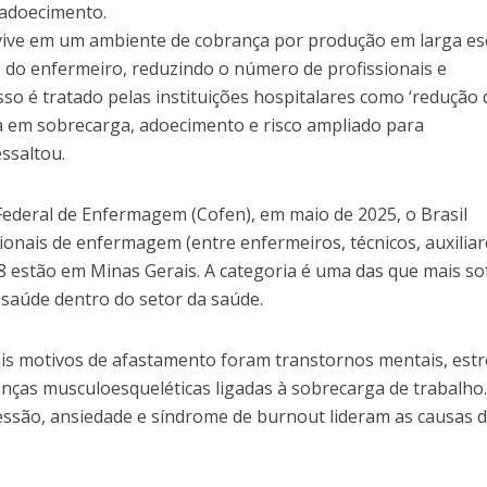
e adoecimento.
ive em um ambiente de cobrança por produção em larga esc
o do enfermeiro, reduzindo o número de profissionais e
so é tratado pelas instituições hospitalares como ‘redução 
ta em sobrecarga, adoecimento e risco ampliado para
essaltou.
deral de Enfermagem (Cofen), em maio de 2025, o Brasil
ionais de enfermagem (entre enfermeiros, técnicos, auxiliar
38 estão em Minas Gerais. A categoria é uma das que mais s
saúde dentro do setor da saúde.
pais motivos de afastamento foram transtornos mentais, est
enças musculoesqueléticas ligadas à sobrecarga de trabalho
ssão, ansiedade e síndrome de burnout lideram as causas 