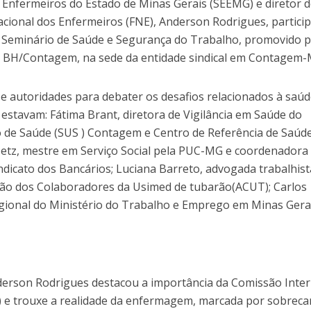
s Enfermeiros do Estado de Minas Gerais (SEEMG) e diretor 
ional dos Enfermeiros (FNE), Anderson Rodrigues, partici
o Seminário de Saúde e Segurança do Trabalho, promovido p
e BH/Contagem, na sede da entidade sindical em Contagem-
 e autoridades para debater os desafios relacionados à saú
s estavam: Fátima Brant, diretora de Vigilância em Saúde do
 de Saúde (SUS ) Contagem e Centro de Referência de Saúd
 Netz, mestre em Serviço Social pela PUC-MG e coordenadora
dicato dos Bancários; Luciana Barreto, advogada trabalhist
ação dos Colaboradores da Usimed de tubarão(ACUT); Carlos
gional do Ministério do Trabalho e Emprego em Minas Gerai
derson Rodrigues destacou a importância da Comissão Inte
) e trouxe a realidade da enfermagem, marcada por sobreca