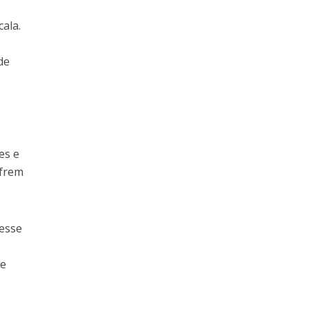
ala.
de
es e
ofrem
resse
.
de