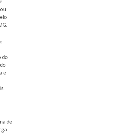
de
pou
elo
MG.
de
e do
 do
a e
s.
rna de
rga