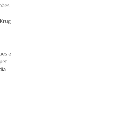
 pães
 Krug
ues e
pet
dia