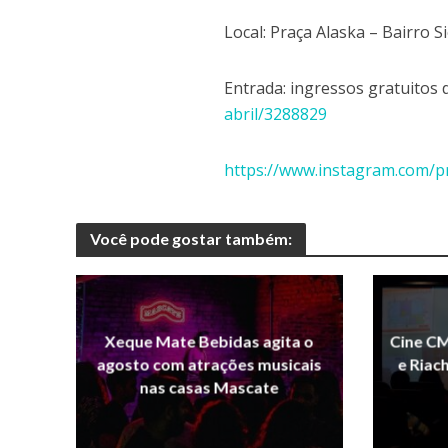
Local: Praça Alaska – Bairro S
Entrada: ingressos gratuitos 
abril/3288829
https://www.instagram.com/p
Você pode gostar também:
Xeque Mate Bebidas agita o
Cine CM
agosto com atrações musicais
e Riac
nas casas Mascate