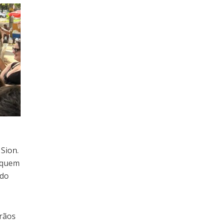
m
Sion.
a quem
 do
rãos