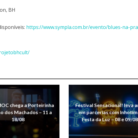
ion, BH
disponíveis:
https://www.sympla.com.br/evento/blues-na-pra
rojetobhcult/
OC chega a Porteirinha
Festival Sensacional! leva a
ho dos Machados – 11 a
em parcerias com Inhotim
18/08
Festa da Luz – 08 e 09/08