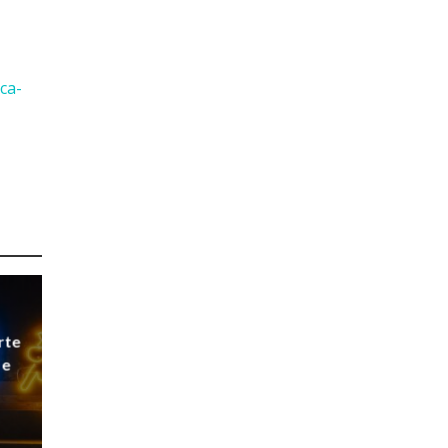
ca-
rte
 e