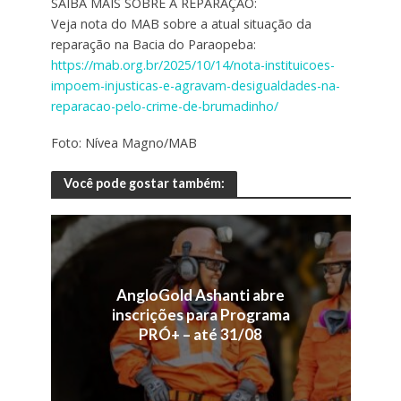
SAIBA MAIS SOBRE A REPARAÇÃO:
Veja nota do MAB sobre a atual situação da
reparação na Bacia do Paraopeba:
https://mab.org.br/2025/10/14/nota-instituicoes-
impoem-injusticas-e-agravam-desigualdades-na-
reparacao-pelo-crime-de-brumadinho/
Foto: Nívea Magno/MAB
Você pode gostar também:
AngloGold Ashanti abre
inscrições para Programa
PRÓ+ – até 31/08